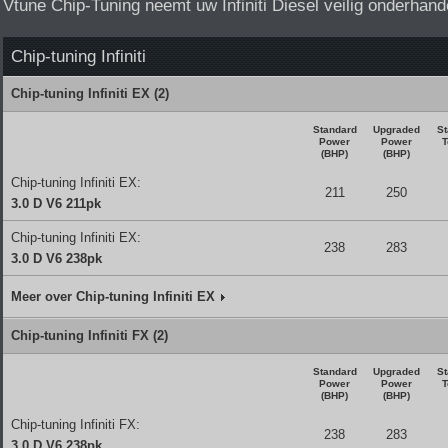
Vtune Chip-Tuning neemt uw Infiniti Diesel veilig onderhand
Chip-tuning Infiniti
Chip-tuning Infiniti EX (2)
Standard
Upgraded
St
Power
Power
T
(BHP)
(BHP)
Chip-tuning Infiniti EX:
211
250
3.0 D V6 211pk
Chip-tuning Infiniti EX:
238
283
3.0 D V6 238pk
Meer over Chip-tuning Infiniti EX
Chip-tuning Infiniti FX (2)
Standard
Upgraded
St
Power
Power
T
(BHP)
(BHP)
Chip-tuning Infiniti FX:
238
283
3.0 D V6 238pk