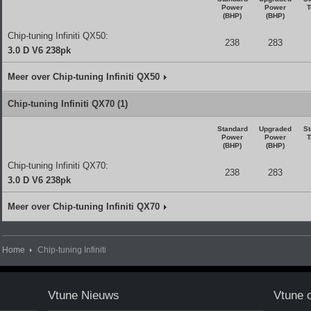
Power
Power
T
(BHP)
(BHP)
Chip-tuning Infiniti QX50:
238
283
3.0 D V6 238pk
Meer over Chip-tuning Infiniti QX50
Chip-tuning Infiniti QX70 (1)
Standard
Upgraded
St
Power
Power
T
(BHP)
(BHP)
Chip-tuning Infiniti QX70:
238
283
3.0 D V6 238pk
Meer over Chip-tuning Infiniti QX70
Home
Chip-tuning Infiniti
Vtune Nieuws
Vtune 