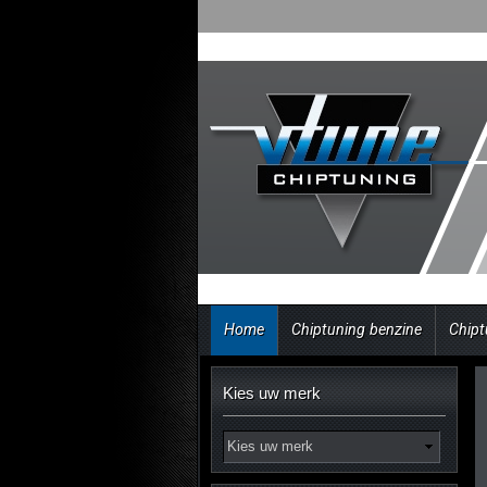
Home
Chiptuning benzine
Chipt
Kies uw merk