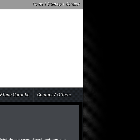
Home
|
Sitemap
|
Contact
VTune Garantie
Contact / Offerte
 Juist de nieuwere diesel motoren zijn