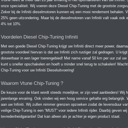
onze specialiteit. Wij voeren deze Diesel Chip-Tuning met de grootste zorgvu
Zeker bij de Infiniti dieselmotoren kunnen wij een mooi rendement behalen.
25% geen uitzondering. Maar bij de dieselmotoren van Infiniti valt vaak ook 
4% tot 10%.
Voordelen Diesel Chip-Tuning Infiniti
Met een goede Diesel Chip-Tuning krijgt uw Infiniti direct meer power, daarn
grootste voordeel hiervan is dat uw Infiniti zich rustiger zal gedragen. U kri
doseerbaar in een lager toerengebied! Met name vanaf 50 km per uur zal uw In
kunt u sneller opschakelen en hoeft u minder snel terug te schakelen! Wacht
Chip-Tuning voor uw Infiniti Dieseluitvoering!
Waarom Vtune Chip-Tuning ?
De keuze voor de klant wordt steeds moeilijker, er zijn veel aanbieders! Wij
jarenlange ervaring. Ook vinden wij een hoog service gehalte erg belangrijk
aan uw Infiniti. Wij zullen nimmer grenzen opzoeken zodat de levensduur van 
veilige Chip-Tuning is een “MUST” voor iedere Infiniti rijder. Daarbij geven
tevredenheidgarantie! Dat kan alleen als je achter je eigen product staat.