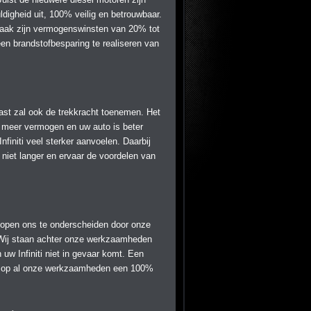
ldigheid uit, 100% veilig en betrouwbaar.
 Vaak zijn vermogenswinsten van 20% tot
een brandstofbesparing te realiseren van
aast zal ook de trekkracht toenemen. Het
jgt meer vermogen en uw auto is beter
finiti veel sterker aanvoelen. Daarbij
 niet langer en ervaar de voordelen van
 hopen ons te onderscheiden door onze
. Wij staan achter onze werkzaamheden
uw Infiniti niet in gevaar komt. Een
 wij op al onze werkzaamheden een 100%