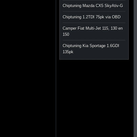
Chiptuning Mazda CX5 SkyAtiv-G
Chiptuning 1.2TDI 75pk via OBD
Camper Fiat Multi-Jet 115, 130 en
150
Chiptuning Kia Sportage 1.6GDI
135pk