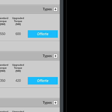
Types
andard
Upgraded
orque
Torque
(NM)
(NM)
Offerte
550
600
Types
andard
Upgraded
orque
Torque
(NM)
(NM)
Offerte
350
420
Types
andard
Upgraded