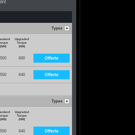
en!
Types
andard
Upgraded
orque
Torque
(NM)
(NM)
Offerte
550
600
Offerte
550
640
Types
andard
Upgraded
orque
Torque
(NM)
(NM)
Offerte
550
640