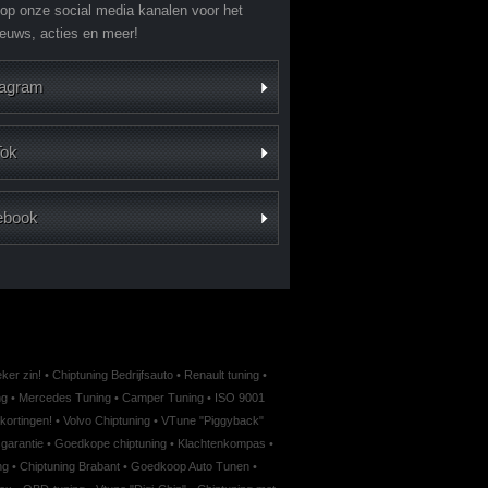
 op onze social media kanalen voor het
ieuws, acties en meer!
tagram
Tok
ebook
ker zin!
•
Chiptuning Bedrijfsauto
•
Renault tuning
•
ng
•
Mercedes Tuning
•
Camper Tuning
•
ISO 9001
kortingen!
•
Volvo Chiptuning
•
VTune "Piggyback"
garantie
•
Goedkope chiptuning
•
Klachtenkompas
•
ng
•
Chiptuning Brabant
•
Goedkoop Auto Tunen
•