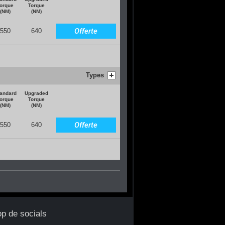
orque
Torque
(NM)
(NM)
Offerte
550
640
Types
andard
Upgraded
orque
Torque
(NM)
(NM)
Offerte
550
640
op de socials