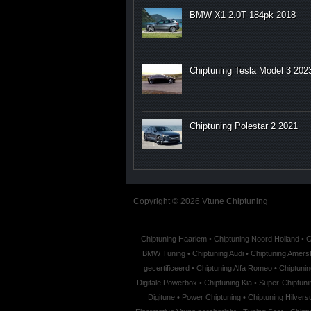
BMW X1 2.0T 184pk 2018
Chiptuning Tesla Model 3 202
Chiptuning Polestar 2 2021
Copyright © 2026 Vtune Chiptuning
Chiptuning Haarlem
•
Chiptuning Noord Holland
•
G
BMW Tuning
•
Chiptuning Audi
•
Chiptuning Amersf
gecertificeerd
•
Chiptuning Alfa Romeo
•
Chiptuni
Digitale Powerbox
•
Chiptuning Kia
•
Super-Chiptuning
Digitune
•
Power Chiptuning
•
Chiptuning Hilver