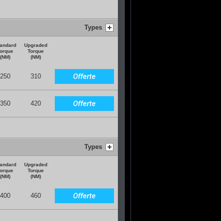
Types
andard
Upgraded
orque
Torque
(NM)
(NM)
Offerte
250
310
Offerte
350
420
Types
andard
Upgraded
orque
Torque
(NM)
(NM)
Offerte
400
460