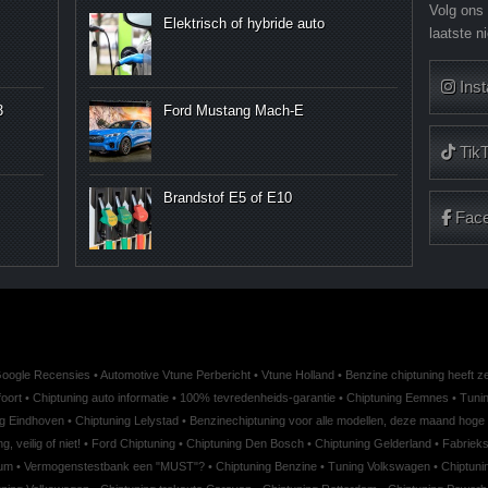
Volg ons
Elektrisch of hybride auto
laatste n
Ins
3
Ford Mustang Mach-E
Tik
Brandstof E5 of E10
Fac
oogle Recensies
•
Automotive Vtune Perbericht
•
Vtune Holland
•
Benzine chiptuning heeft ze
oort
•
Chiptuning auto informatie
•
100% tevredenheids-garantie
•
Chiptuning Eemnes
•
Tuni
ng Eindhoven
•
Chiptuning Lelystad
•
Benzinechiptuning voor alle modellen, deze maand hoge 
, veilig of niet!
•
Ford Chiptuning
•
Chiptuning Den Bosch
•
Chiptuning Gelderland
•
Fabrieks
sum
•
Vermogenstestbank een "MUST"?
•
Chiptuning Benzine
•
Tuning Volkswagen
•
Chiptuni