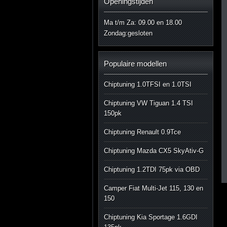
Openingstijden
Ma t/m Za: 09.00 en 18.00
Zondag:gesloten
Populaire modellen
Chiptuning 1.0TFSI en 1.0TSI
Chiptuning VW Tiguan 1.4 TSI
150pk
Chiptuning Renault 0.9Tce
Chiptuning Mazda CX5 SkyAtiv-G
Chiptuning 1.2TDI 75pk via OBD
Camper Fiat Multi-Jet 115, 130 en
150
Chiptuning Kia Sportage 1.6GDI