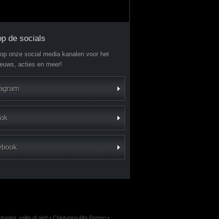
op de socials
 op onze social media kanalen voor het
ieuws, acties en meer!
tagram
Tok
ebook
uning, veilig of niet!
•
Chiptuning Alfa Romeo
•