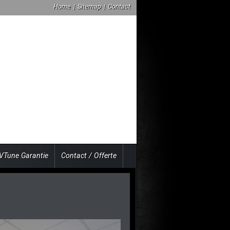
Home
|
Sitemap
|
Contact
VTune Garantie
Contact / Offerte