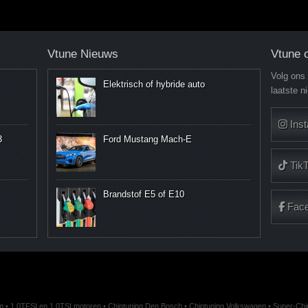
Vtune Nieuws
Vtune 
Volg ons
Elektrisch of hybride auto
laatste n
Ins
3
Ford Mustang Mach-E
Tik
Brandstof E5 of E10
Fac
m
•
1.0TFSI en 1.0TSI motoren
•
Chiptuning Den Bosch
•
Chiptuning Volkswagen
•
Super-Chipt