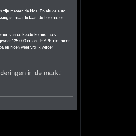
en zijn meteen de klos. En als de auto
sing is, maar helaas, de hele motor
omen van de koude kermis thuis.
ngeveer 125.000 auto's de APK niet meer
 en rijden weer vrolijk verder.
deringen in de markt!