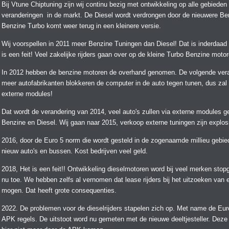
Bij Vtune Chiptuning zijn wij continu bezig met ontwikkeling op alle gebieden 
veranderingen in de markt. De Diesel wordt verdrongen door de nieuwere Be
Benzine Turbo komt weer terug in een kleinere versie.
Wij voorspellen in 2011 meer Benzine Tuningen dan Diesel! Dat is inderdaad 
is een feit! Veel zakelijke rijders gaan over op de kleine Turbo Benzine moto
In 2012 hebben de benzine motoren de overhand genomen. De volgende veran
meer autofabrikanten blokkeren de computer in de auto tegen tunen, dus zal
externe modules!
Dat wordt de verandering van 2014, veel auto's zullen via externe modules g
Benzine en Diesel. Wij gaan naar 2015, verkoop externe tuningen zijn explos
2016, door de Euro 5 norm die wordt gesteld in de zogenaamde millieu gebied
nieuw auto's en bussen. Kost bedrijven veel geld.
2018, Het is een feit!! Ontwikkeling dieselmotoren word bij veel merken stop
nu toe. We hebben zelfs al vernomen dat lease rijders bij het uitzoeken va
mogen. Dat heeft grote consequenties.
2022. De problemen voor de dieselrijders stapelen zich op. Met name de Eur
APK regels. De uitstoot word nu gemeten met de nieuwe deeltjesteller. Deze 