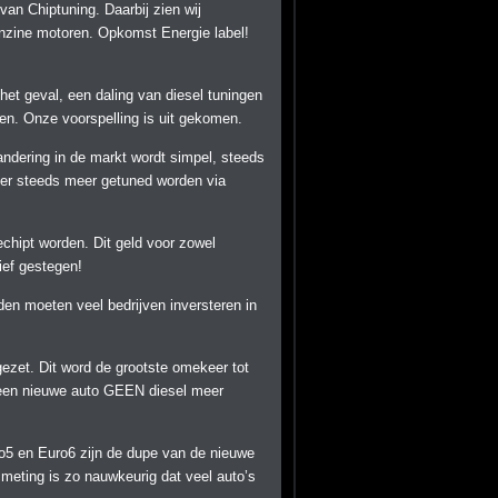
van Chiptuning. Daarbij zien wij
nzine motoren. Opkomst Energie label!
het geval, een daling van diesel tuningen
ren. Onze voorspelling is uit gekomen.
dering in de markt wordt simpel, steeds
 er steeds meer getuned worden via
echipt worden. Dit geld voor zowel
ief gestegen!
en moeten veel bedrijven inversteren in
gezet. Dit word de grootste omekeer tot
n een nieuwe auto GEEN diesel meer
o5 en Euro6 zijn de dupe van de nieuwe
meting is zo nauwkeurig dat veel auto’s