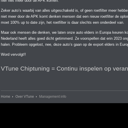
hier niet meer door de APK komen.
Zeker auto’s waarbij van alles uitgeschakeld is, of geen roetfilter meer hebb
niet meer door de APK komt denken mensen dat een nieuw roetfilter de oplos
moet 100% up to date zijn, het roetfilter is daar slechts een onderdeel van.
Maar ook mensen die denken, we laten onze auto elders in Europa keuren k
Nederland heeft alles goed dicht getimmerd. Ze voorspellen dat erin 2023 o
halen. Probleem opgelost, nee, deze auto’s gaan op de export elders in Europa
Word vervolgt!!
VTune Chiptuning = Continu inspelen op veran
Home
Over VTune
Management info