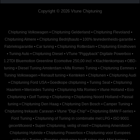
Copyright © 2026 Vtune Chiptuning
Chiptuning Volkswagen
•
Chiptuning Gelderland
•
Chiptuning Flevoland
•
Chiptuning Almere
•
Chiptuning Bedrijfsauto
•
100% tevredenheids-garantie
•
Fabrieksgarantie
•
Car tuning
•
Chiptuning Rotterdam
•
Chiptuning Eindhoven
•
Tuning Auto
•
Chiptuning Diesel
•
VTune "Piggyback" Digitale Powerbox
•
1.2TDI Bluemotion Greenline Ecomotive 250,00 incl.
•
Klachtenkompas
•
OBD-
tuning
•
Diesel Tuning Amsterdam
•
Alfa Romeo Tuning
•
Chiptuning Eemnes
•
Tuning Volkswagen
•
Renault tuning
•
Kenteken
•
Chiptunen
•
Chiptuning Audi
•
Chiptuning Ford USA
•
Goedkope chiptuning
•
Tuning Seat
•
Chiptuning
Haarlem
•
Mercedes Tuning
•
Chiptuning Alfa Romeo
•
Vtune Holland
•
Eco
Chiptuning
•
Golf Tuning
•
Chiptuning
•
Chiptuning Noord Holland
•
Passat
tuning
•
Chiptuning Den Haag
•
Chiptuning Den Bosch
•
Camper Tuning
•
Chiptuning trekauto Caravan
•
Vtune "Digi-Chip"
•
Chiptuning BMW F-series
•
Ford Tuning
•
Chiptuning of Tuning in combinatie met LPG
•
ISO 9001
gecertificeerd
•
Super-Chiptuning, veilig of niet!
•
Chiptuning Amersfoort
•
Chiptuning Hybride
•
Chiptuning Powerbox
•
Chiptuning voor Europees