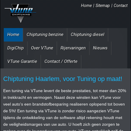
Home
|
Sitemap
|
Contact
Home
Chiptuning benzine
Chiptuning diesel
DigiChip
Over VTune
Rijervaringen
Nieuws
VTune Garantie
Contact / Offerte
Chiptuning Haarlem, voor Tuning op maat!
Een tuning via VTune levert de beste prestaties, tot meer dan 20%
in trekkracht en vermogen. Naast deze winsten kan VTune voor
veel auto's een brandstofbesparing realiseren oplopend tot boven
de 5%! Een tuning via VTune is zonder risico aangezien VTune
tijdens de ontwikkeling van de software altijd rekening houdt met
de veiligheidsmarges van uw auto. U hoeft zich geen zorgen te
maken over de levensduur van uw auto. VTune ontwikkelt zelf de