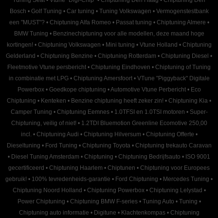
Bosch
•
Golf Tuning
•
Car tuning
•
Tuning Volkswagen
•
Vermogenstestbank
een "MUST"?
•
Chiptuning Alfa Romeo
•
Passat tuning
•
Chiptuning Almere
•
BMW Tuning
•
Benzinechiptuning voor alle modellen, deze maand hoge
kortingen!
•
Chiptuning Volkswagen
•
Mini tuning
•
Vtune Holland
•
Chiptuning
Gelderland
•
Chiptuning Benzine
•
Chiptuning Rotterdam
•
Chiptuning Diesel
•
Fleetmotive Vtune persbericht
•
Chiptuning Eindhoven
•
Chiptuning of Tuning
in combinatie met LPG
•
Chiptuning Amersfoort
•
VTune "Piggyback" Digitale
Powerbox
•
Goedkope chiptuning
•
Automotive Vtune Perbericht
•
Eco
Chiptuning
•
Kenteken
•
Benzine chiptuning heeft zeker zin!
•
Chiptuning Kia
•
Camper Tuning
•
Chiptuning Eemnes
•
1.0TFSI en 1.0TSI motoren
•
Super-
Chiptuning, veilig of niet!
•
1.2TDI Bluemotion Greenline Ecomotive 250,00
incl.
•
Chiptuning Audi
•
Chiptuning Hilversum
•
Chiptuning Offerte
•
Dieseltuning
•
Ford Tuning
•
Chiptuning Toyota
•
Chiptuning trekauto Caravan
•
Diesel Tuning Amsterdam
•
Chiptuning
•
Chiptuning Bedrijfsauto
•
ISO 9001
gecertificeerd
•
Chiptuning Haarlem
•
Chiptunen
•
Chiptuning voor Europees
gebruik!
•
100% tevredenheids-garantie
•
Ford Chiptuning
•
Mercedes Tuning
•
Chiptuning Noord Holland
•
Chiptuning Powerbox
•
Chiptuning Lelystad
•
Power Chiptuning
•
Chiptuning BMW F-series
•
Tuning Auto
•
Tuning
•
Chiptuning auto informatie
•
Digitune
•
Klachtenkompas
•
Chiptuning