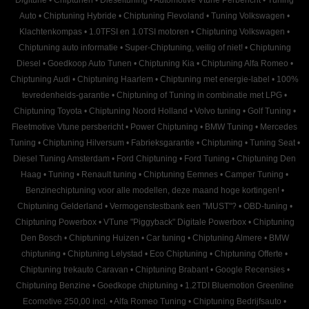
Auto
•
Chiptuning Hybride
•
Chiptuning Flevoland
•
Tuning Volkswagen
•
Klachtenkompas
•
1.0TFSI en 1.0TSI motoren
•
Chiptuning Volkswagen
•
Chiptuning auto informatie
•
Super-Chiptuning, veilig of niet!
•
Chiptuning
Diesel
•
Goedkoop Auto Tunen
•
Chiptuning Kia
•
Chiptuning Alfa Romeo
•
Chiptuning Audi
•
Chiptuning Haarlem
•
Chiptuning met energie-label
•
100%
tevredenheids-garantie
•
Chiptuning of Tuning in combinatie met LPG
•
Chiptuning Toyota
•
Chiptuning Noord Holland
•
Volvo tuning
•
Golf Tuning
•
Fleetmotive Vtune persbericht
•
Power Chiptuning
•
BMW Tuning
•
Mercedes
Tuning
•
Chiptuning Hilversum
•
Fabrieksgarantie
•
Chiptuning
•
Tuning Seat
•
Diesel Tuning Amsterdam
•
Ford Chiptuning
•
Ford Tuning
•
Chiptuning Den
Haag
•
Tuning
•
Renault tuning
•
Chiptuning Eemnes
•
Camper Tuning
•
Benzinechiptuning voor alle modellen, deze maand hoge kortingen!
•
Chiptuning Gelderland
•
Vermogenstestbank een "MUST"?
•
OBD-tuning
•
Chiptuning Powerbox
•
VTune "Piggyback" Digitale Powerbox
•
Chiptuning
Den Bosch
•
Chiptuning Huizen
•
Car tuning
•
Chiptuning Almere
•
BMW
chiptuning
•
Chiptuning Lelystad
•
Eco Chiptuning
•
Chiptuning Offerte
•
Chiptuning trekauto Caravan
•
Chiptuning Brabant
•
Google Recensies
•
Chiptuning Benzine
•
Goedkope chiptuning
•
1.2TDI Bluemotion Greenline
Ecomotive 250,00 incl.
•
Alfa Romeo Tuning
•
Chiptuning Bedrijfsauto
•