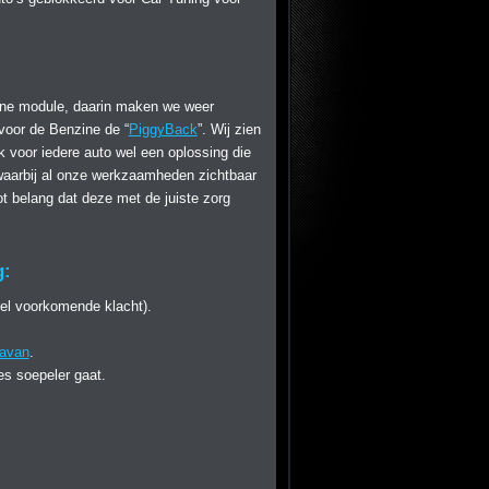
terne module, daarin maken we weer
voor de Benzine de “
PiggyBack
”. Wij zien
k voor iedere auto wel een oplossing die
n waarbij al onze werkzaamheden zichtbaar
t belang dat deze met de juiste zorg
g:
eel voorkomende klacht).
ravan
.
s soepeler gaat.