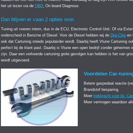
het uit lezen via de
OBD
, On board Diagnose.
Dan blijven er vaan 2 opties over.
Tuning uit voeren intern, dus in de ECU, Electronic Control Unit. Of via Ex
onderscheid in Benzine of Diesel. Voor de Diesel hebben wij de
Digi-Chip
en 
ook dat Cartuning steeds populairder wordt. Daarbij heeft Vtune Cartuning oo
perfect bij de klant past. Daarbij is Vtune een open bedrijf zonder geheime
zijn. Daar een verkeerde cartuning grote gevolgen kan hebben is het van groo
wordt uitgevoerd.
Voordelen Car-tunin
Betere gaspedaal reactie (v
Brandstof besparing.
Meer
trekkracht voor bv. Ca
Meer vermogen waardoor alle