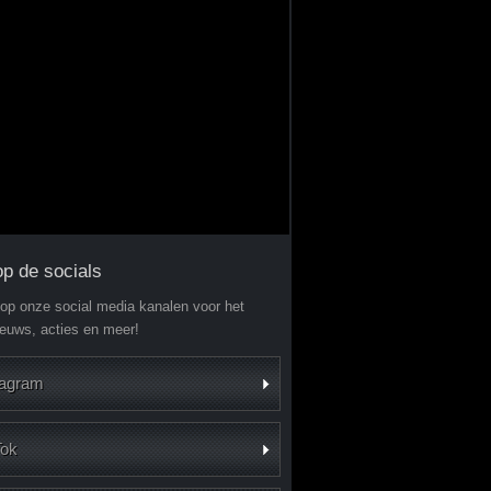
op de socials
 op onze social media kanalen voor het
ieuws, acties en meer!
tagram
Tok