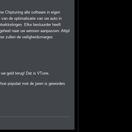
e Chiptuning alle software in eigen
 van de optimalisatie van uw auto in
twikkelingen. Elke bestuurder heeft
geheel naar uw wensen aanpassen. Altijd
mer zullen de veiligheidsmarges
 uw geld terug! Dat is VTune.
 hoe populair met de jaren is geworden.