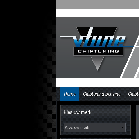
Home
Chiptuning benzine
Chipt
Kies uw merk