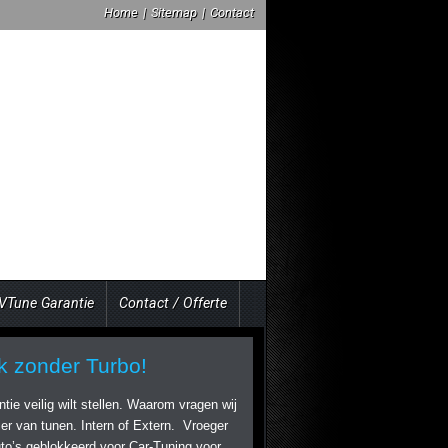
Home
|
Sitemap
|
Contact
VTune Garantie
Contact / Offerte
k zonder Turbo!
ie veilig wilt stellen. Waarom vragen wij
er van tunen. Intern of Extern. Vroeger
to’s geblokkeerd voor Car-Tuning voor