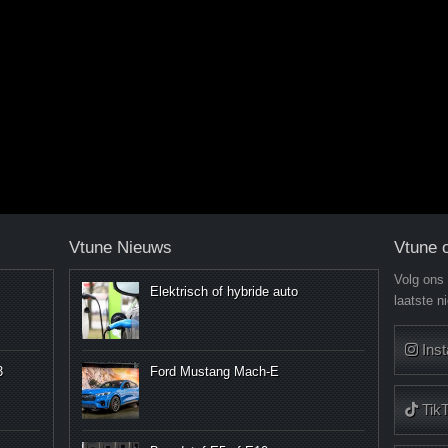
Vtune Nieuws
Vtune 
Volg ons
Elektrisch of hybride auto
laatste n
Ins
3
Ford Mustang Mach-E
Tik