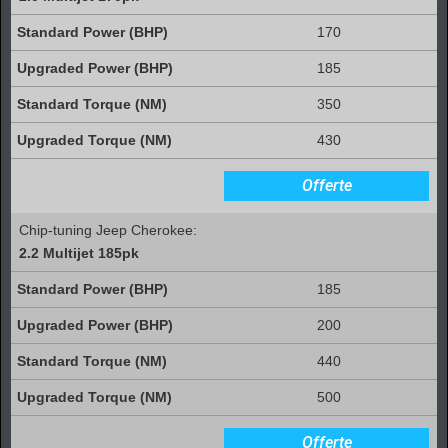
170
185
350
430
Offerte
Chip-tuning Jeep Cherokee:
2.2 Multijet 185pk
185
200
440
500
Offerte