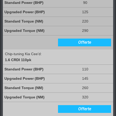
90
125
220
290
Offerte
Chip-tuning Kia Cee'd:
1.6 CRDI 110pk
110
145
260
320
Offerte