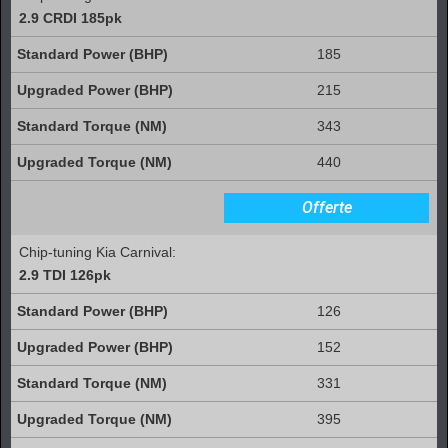
2.9 CRDI 185pk
185
215
343
440
Offerte
Chip-tuning Kia Carnival:
2.9 TDI 126pk
126
152
331
395