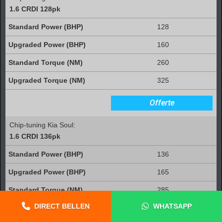
1.6 CRDI 128pk
128
160
260
325
Offerte
Chip-tuning Kia Soul:
1.6 CRDI 136pk
136
165
285
DIRECT BELLEN
WHATSAPP
350