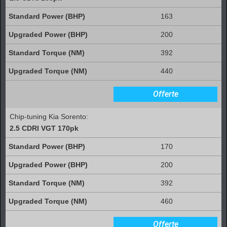
163
200
392
440
Offerte
Chip-tuning Kia Sorento:
2.5 CDRI VGT 170pk
170
200
392
460
Offerte