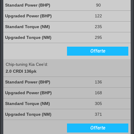
90
122
235
295
Offerte
Chip-tuning Kia Cee'd:
2.0 CRDI 136pk
136
168
305
371
Offerte