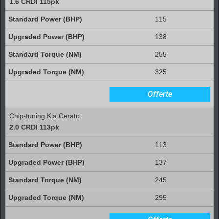
1.6 CRDI 115pk
115
138
255
325
Offerte
Chip-tuning Kia Cerato:
2.0 CRDI 113pk
113
137
245
295