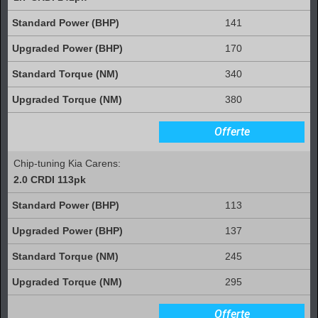
141
170
340
380
Offerte
Chip-tuning Kia Carens:
2.0 CRDI 113pk
113
137
245
295
Offerte