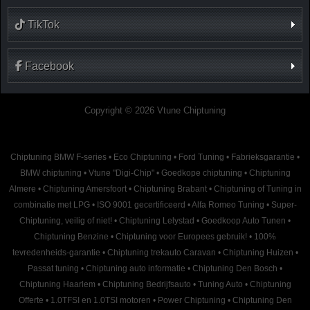
TikTok
Facebook
Copyright © 2026 Vtune Chiptuning
Chiptuning BMW F-series
•
Eco Chiptuning
•
Ford Tuning
•
Fabrieksgarantie
•
BMW chiptuning
•
Vtune "Digi-Chip"
•
Goedkope chiptuning
•
Chiptuning
Almere
•
Chiptuning Amersfoort
•
Chiptuning Brabant
•
Chiptuning of Tuning in
combinatie met LPG
•
ISO 9001 gecertificeerd
•
Alfa Romeo Tuning
•
Super-
Chiptuning, veilig of niet!
•
Chiptuning Lelystad
•
Goedkoop Auto Tunen
•
Chiptuning Benzine
•
Chiptuning voor Europees gebruik!
•
100%
tevredenheids-garantie
•
Chiptuning trekauto Caravan
•
Chiptuning Huizen
•
Passat tuning
•
Chiptuning auto informatie
•
Chiptuning Den Bosch
•
Chiptuning Haarlem
•
Chiptuning Bedrijfsauto
•
Tuning Auto
•
Chiptuning
Offerte
•
1.0TFSI en 1.0TSI motoren
•
Power Chiptuning
•
Chiptuning Den