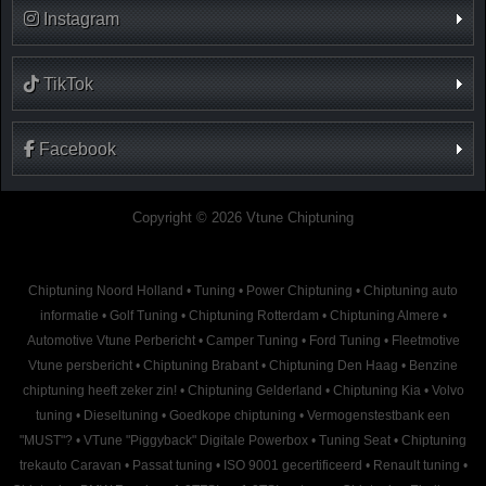
Instagram
TikTok
Facebook
Copyright © 2026 Vtune Chiptuning
Chiptuning Noord Holland
•
Tuning
•
Power Chiptuning
•
Chiptuning auto
informatie
•
Golf Tuning
•
Chiptuning Rotterdam
•
Chiptuning Almere
•
Automotive Vtune Perbericht
•
Camper Tuning
•
Ford Tuning
•
Fleetmotive
Vtune persbericht
•
Chiptuning Brabant
•
Chiptuning Den Haag
•
Benzine
chiptuning heeft zeker zin!
•
Chiptuning Gelderland
•
Chiptuning Kia
•
Volvo
tuning
•
Dieseltuning
•
Goedkope chiptuning
•
Vermogenstestbank een
"MUST"?
•
VTune "Piggyback" Digitale Powerbox
•
Tuning Seat
•
Chiptuning
trekauto Caravan
•
Passat tuning
•
ISO 9001 gecertificeerd
•
Renault tuning
•