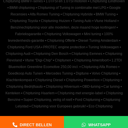
Chiptuning BMW F-series
•
1.0TFSI en 1.0TSI motoren
•
Chiptuning Eindhoven
•
BMW chiptuning
•
Chiptuning of Tuning in combinatie met LPG
•
Google
Recensies
•
Alfa Romeo Tuning
•
Chiptuning Hybride
•
BMW Tuning
•
Chiptuning Toyota
•
Chiptuning Huizen
•
Tuning Auto
•
Vtune Holland
•
Benzinechiptuning voor alle modellen, deze maand hoge kortingen!
•
Fabrieksgarantie
•
Chiptuning Volkswagen
•
Mini tuning
•
100%
tevredenheids-garantie
•
Chiptuning Offerte
•
Diesel Tuning Amsterdam
•
Chiptuning Ford USA
•
PROTEC engine protection
•
Tuning Volkswagen
•
Chiptuning Audi
•
Chiptuning Den Bosch
•
Chiptuning Eemnes
•
Chiptuning
Flevoland
•
Vtune "Digi-Chip"
•
Chiptunen
•
Chiptuning Amersfoort
•
1.2TDI
Bluemotion Greenline Ecomotive 250,00 incl.
•
Chiptuning Alfa Romeo
•
Goedkoop Auto Tunen
•
Mercedes Tuning
•
Digitune
•
Volvo Chiptuning
•
Klachtenkompas
•
Chiptuning Diesel
•
Chiptuning Powerbox
•
Chiptuning
•
Chiptuning Bedrijfsauto
•
Chiptuning Hilversum
•
OBD-tuning
•
Car tuning
•
Kenteken
•
Chiptuning Haarlem
•
Chiptuning met energie-label
•
Chiptuning
Benzine
•
Super-Chiptuning, veilig of niet!
•
Ford Chiptuning
•
Chiptuning
Lelystad
•
Chiptuning voor Europees gebruik!
•
Eco Chiptuning
DIRECT BELLEN
WHATSAPP