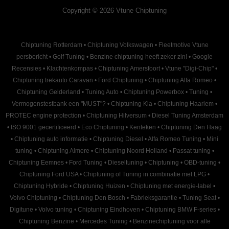
Copyright © 2026 Vtune Chiptuning
Chiptuning Rotterdam
•
Chiptuning Volkswagen
•
Fleetmotive Vtune
persbericht
•
Golf Tuning
•
Benzine chiptuning heeft zeker zin!
•
Google
Recensies
•
Klachtenkompas
•
Chiptuning Amersfoort
•
Vtune "Digi-Chip"
•
Chiptuning trekauto Caravan
•
Ford Chiptuning
•
Chiptuning Alfa Romeo
•
Chiptuning Gelderland
•
Tuning Auto
•
Chiptuning Powerbox
•
Tuning
•
Vermogenstestbank een "MUST"?
•
Chiptuning Kia
•
Chiptuning Haarlem
•
PROTEC engine protection
•
Chiptuning Hilversum
•
Diesel Tuning Amsterdam
•
ISO 9001 gecertificeerd
•
Eco Chiptuning
•
Kenteken
•
Chiptuning Den Haag
•
Chiptuning auto informatie
•
Chiptuning Diesel
•
Alfa Romeo Tuning
•
Mini
tuning
•
Chiptuning Almere
•
Chiptuning Noord Holland
•
Passat tuning
•
Chiptuning Eemnes
•
Ford Tuning
•
Dieseltuning
•
Chiptuning
•
OBD-tuning
•
Chiptuning Ford USA
•
Chiptuning of Tuning in combinatie met LPG
•
Chiptuning Hybride
•
Chiptuning Huizen
•
Chiptuning met energie-label
•
Volvo Chiptuning
•
Chiptuning Den Bosch
•
Fabrieksgarantie
•
Tuning Seat
•
Digitune
•
Volvo tuning
•
Chiptuning Eindhoven
•
Chiptuning BMW F-series
•
Chiptuning Benzine
•
Mercedes Tuning
•
Benzinechiptuning voor alle