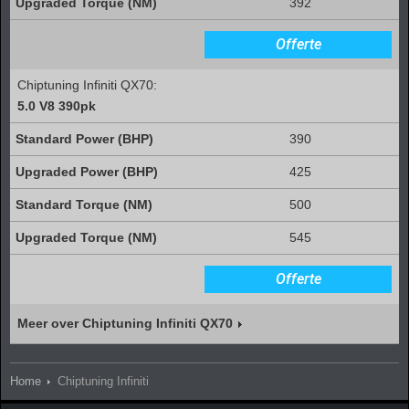
392
Offerte
Chiptuning Infiniti QX70:
5.0 V8 390pk
390
425
500
545
Offerte
Meer over Chiptuning Infiniti QX70
Home
Chiptuning Infiniti