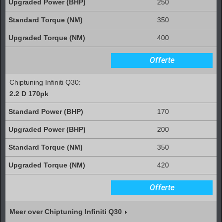
250
350
400
Offerte
Chiptuning Infiniti Q30:
2.2 D 170pk
170
200
350
420
Offerte
Meer over Chiptuning Infiniti Q30