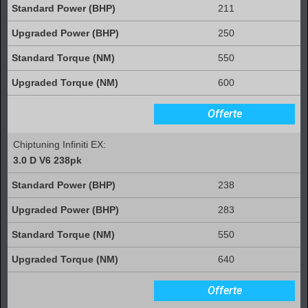
211
250
550
600
Offerte
Chiptuning Infiniti EX:
3.0 D V6 238pk
238
283
550
640
Offerte