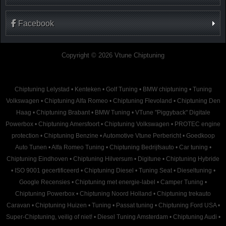
Facebook
Copyright © 2026 Vtune Chiptuning
Chiptuning Lelystad
•
Kenteken
•
Golf Tuning
•
BMW chiptuning
•
Tuning
Volkswagen
•
Chiptuning Alfa Romeo
•
Chiptuning Flevoland
•
Chiptuning Den
Haag
•
Chiptuning Brabant
•
BMW Tuning
•
VTune "Piggyback" Digitale
Powerbox
•
Chiptuning Amersfoort
•
Chiptuning Volkswagen
•
PROTEC engine
protection
•
Chiptuning Benzine
•
Automotive Vtune Perbericht
•
Goedkoop
Auto Tunen
•
Alfa Romeo Tuning
•
Chiptuning Bedrijfsauto
•
Car tuning
•
Chiptuning Eindhoven
•
Chiptuning Hilversum
•
Digitune
•
Chiptuning Hybride
•
ISO 9001 gecertificeerd
•
Chiptuning Diesel
•
Tuning Seat
•
Dieseltuning
•
Google Recensies
•
Chiptuning met energie-label
•
Camper Tuning
•
Chiptuning Powerbox
•
Chiptuning Noord Holland
•
Chiptuning trekauto
Caravan
•
Chiptuning Huizen
•
Tuning
•
Passat tuning
•
Chiptuning Ford USA
•
Super-Chiptuning, veilig of niet!
•
Diesel Tuning Amsterdam
•
Chiptuning Audi
•