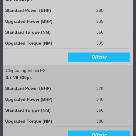
280
305
366
395
Offerte
Chiptuning Infiniti FX:
3.7 V6 320pk
320
340
360
380
Offerte