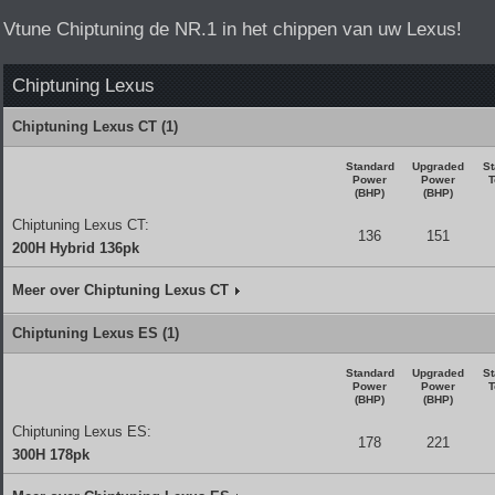
Vtune Chiptuning de NR.1 in het chippen van uw Lexus!
Chiptuning Lexus
Chiptuning Lexus CT (1)
Standard
Upgraded
St
Power
Power
T
(BHP)
(BHP)
Chiptuning Lexus CT:
136
151
200H Hybrid 136pk
Meer over Chiptuning Lexus CT
Chiptuning Lexus ES (1)
Standard
Upgraded
St
Power
Power
T
(BHP)
(BHP)
Chiptuning Lexus ES:
178
221
300H 178pk