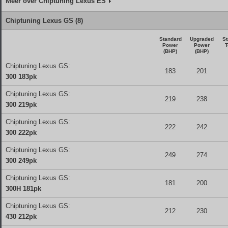
Meer over Chiptuning Lexus ES
Chiptuning Lexus GS (8)
Standard
Upgraded
St
Power
Power
T
(BHP)
(BHP)
Chiptuning Lexus GS:
183
201
300 183pk
Chiptuning Lexus GS:
219
238
300 219pk
Chiptuning Lexus GS:
222
242
300 222pk
Chiptuning Lexus GS:
249
274
300 249pk
Chiptuning Lexus GS:
181
200
300H 181pk
Chiptuning Lexus GS:
212
230
430 212pk