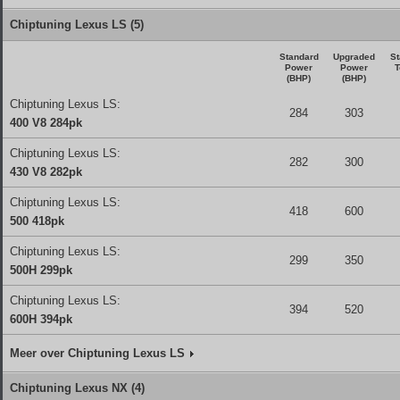
Chiptuning Lexus LS (5)
Standard
Upgraded
St
Power
Power
T
(BHP)
(BHP)
Chiptuning Lexus LS:
284
303
400 V8 284pk
Chiptuning Lexus LS:
282
300
430 V8 282pk
Chiptuning Lexus LS:
418
600
500 418pk
Chiptuning Lexus LS:
299
350
500H 299pk
Chiptuning Lexus LS:
394
520
600H 394pk
Meer over Chiptuning Lexus LS
Chiptuning Lexus NX (4)