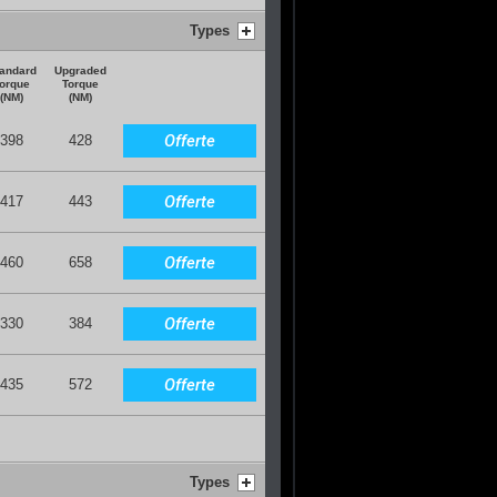
Types
andard
Upgraded
orque
Torque
(NM)
(NM)
Offerte
398
428
Offerte
417
443
Offerte
460
658
Offerte
330
384
Offerte
435
572
Types