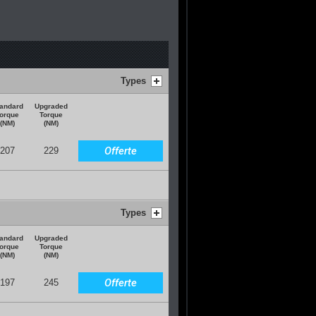
Types
andard
Upgraded
orque
Torque
(NM)
(NM)
Offerte
207
229
Types
andard
Upgraded
orque
Torque
(NM)
(NM)
Offerte
197
245