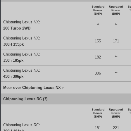
Standard
Upgraded
St
Power
Power
T
(BHP)
(BHP)
Chiptuning Lexus NX:
**
**
200 Turbo 2WD
Chiptuning Lexus NX:
155
171
300H 155pk
Chiptuning Lexus NX:
182
**
350h 185pk
Chiptuning Lexus NX:
306
**
450h 306pk
Meer over Chiptuning Lexus NX
Chiptuning Lexus RC (3)
Standard
Upgraded
St
Power
Power
T
(BHP)
(BHP)
Chiptuning Lexus RC:
181
221