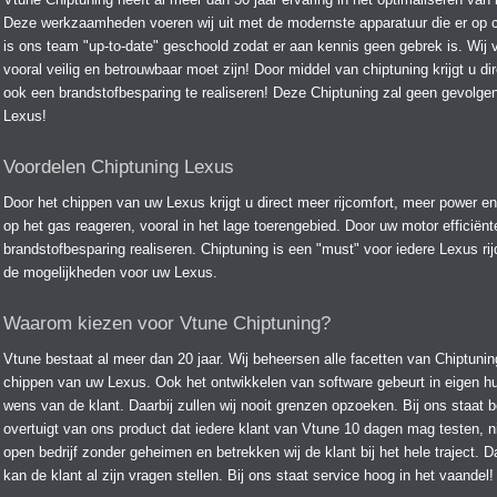
Deze werkzaamheden voeren wij uit met de modernste apparatuur die er op chi
is ons team "up-to-date" geschoold zodat er aan kennis geen gebrek is. Wij
vooral veilig en betrouwbaar moet zijn! Door middel van chiptuning krijgt u di
ook een brandstofbesparing te realiseren! Deze Chiptuning zal geen gevolg
Lexus!
Voordelen Chiptuning Lexus
Door het chippen van uw Lexus krijgt u direct meer rijcomfort, meer power e
op het gas reageren, vooral in het lage toerengebied. Door uw motor efficiënt
brandstofbesparing realiseren. Chiptuning is een "must" voor iedere Lexus rij
de mogelijkheden voor uw Lexus.
Waarom kiezen voor Vtune Chiptuning?
Vtune bestaat al meer dan 20 jaar. Wij beheersen alle facetten van Chiptuning.
chippen van uw Lexus. Ook het ontwikkelen van software gebeurt in eigen hu
wens van de klant. Daarbij zullen wij nooit grenzen opzoeken. Bij ons staat 
overtuigt van ons product dat iedere klant van Vtune 10 dagen mag testen, ni
open bedrijf zonder geheimen en betrekken wij de klant bij het hele traject. Da
kan de klant al zijn vragen stellen. Bij ons staat service hoog in het vaandel!