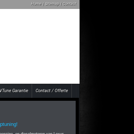
Home
|
Sitemap
|
Contact
VTune Garantie
Contact / Offerte
ptuning!
n benzine- en dieselmotoren van Lexus.