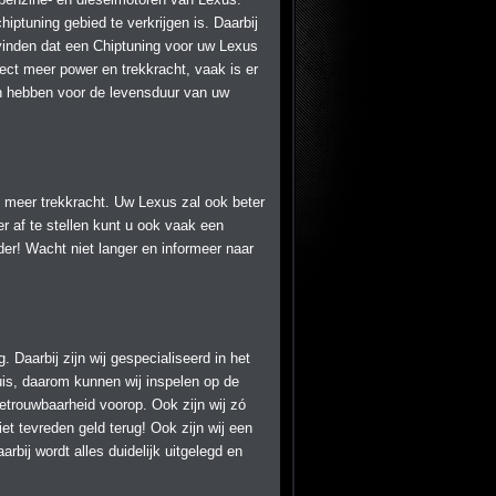
ptuning gebied te verkrijgen is. Daarbij
 vinden dat een Chiptuning voor uw Lexus
rect meer power en trekkracht, vaak is er
en hebben voor de levensduur van uw
n meer trekkracht. Uw Lexus zal ook beter
er af te stellen kunt u ook vaak een
der! Wacht niet langer en informeer naar
 Daarbij zijn wij gespecialiseerd in het
is, daarom kunnen wij inspelen op de
betrouwbaarheid voorop. Ook zijn wij zó
et tevreden geld terug! Ook zijn wij een
arbij wordt alles duidelijk uitgelegd en