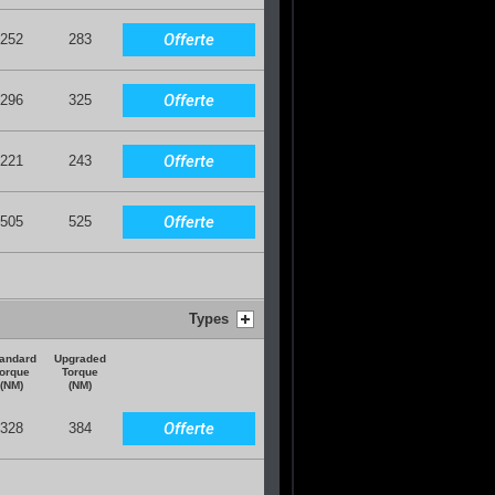
Offerte
252
283
Offerte
296
325
Offerte
221
243
Offerte
505
525
Types
andard
Upgraded
orque
Torque
(NM)
(NM)
Offerte
328
384