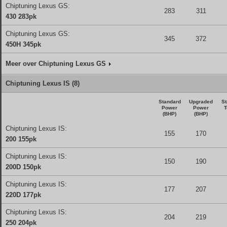
Chiptuning Lexus GS:
283
311
430 283pk
Chiptuning Lexus GS:
345
372
450H 345pk
Meer over Chiptuning Lexus GS
Chiptuning Lexus IS (8)
Standard
Upgraded
St
Power
Power
T
(BHP)
(BHP)
Chiptuning Lexus IS:
155
170
200 155pk
Chiptuning Lexus IS:
150
190
200D 150pk
Chiptuning Lexus IS:
177
207
220D 177pk
Chiptuning Lexus IS:
204
219
250 204pk