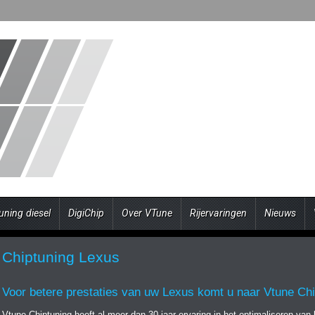
uning diesel
DigiChip
Over VTune
Rijervaringen
Nieuws
Chiptuning Lexus
Voor betere prestaties van uw Lexus komt u naar Vtune Chi
Vtune Chiptuning heeft al meer dan 30 jaar ervaring in het optimaliseren va