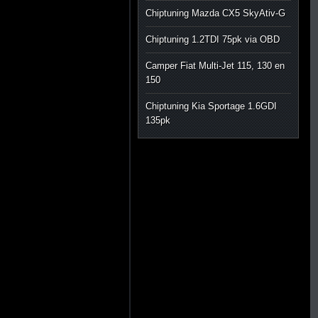
Chiptuning Mazda CX5 SkyAtiv-G
Chiptuning 1.2TDI 75pk via OBD
Camper Fiat Multi-Jet 115, 130 en
150
Chiptuning Kia Sportage 1.6GDI
135pk