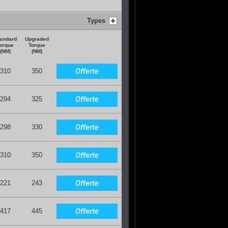
Types
andard
Upgraded
orque
Torque
(NM)
(NM)
Offerte
310
350
Offerte
294
325
Offerte
298
330
Offerte
310
350
Offerte
221
243
Offerte
417
445