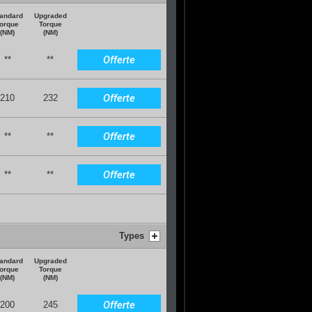
andard
Upgraded
orque
Torque
(NM)
(NM)
Offerte
**
**
Offerte
210
232
Offerte
**
**
Offerte
**
**
Types
andard
Upgraded
orque
Torque
(NM)
(NM)
Offerte
200
245