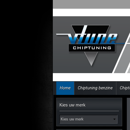
Home
Chiptuning benzine
Chipt
Kies uw merk