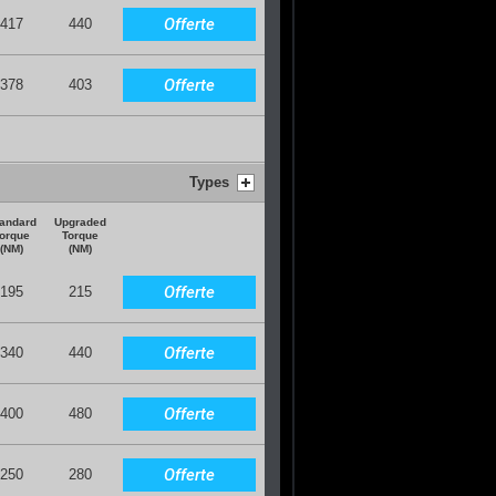
Offerte
417
440
Offerte
378
403
Types
andard
Upgraded
orque
Torque
(NM)
(NM)
Offerte
195
215
Offerte
340
440
Offerte
400
480
Offerte
250
280