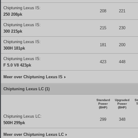
Chiptuning Lexus IS:
208
221
250 208pk
Chiptuning Lexus IS:
215
230
300 215pk
Chiptuning Lexus IS:
181
200
300H 181pk
Chiptuning Lexus IS:
423
448
F 5.0 V8 423pk
Meer over Chiptuning Lexus IS
Chiptuning Lexus LC (1)
Standard
Upgraded
St
Power
Power
T
(BHP)
(BHP)
Chiptuning Lexus LC:
299
348
500H 299pk
Meer over Chiptuning Lexus LC