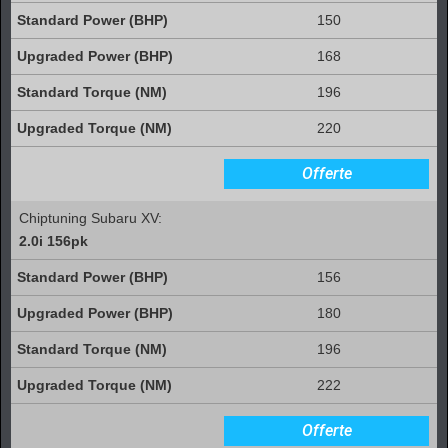
150
168
196
220
Offerte
Chiptuning Subaru XV:
2.0i 156pk
156
180
196
222
Offerte