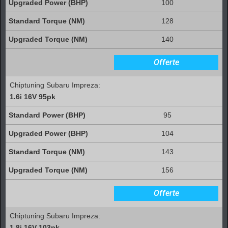
100
128
140
Offerte
Chiptuning Subaru Impreza:
1.6i 16V 95pk
95
104
143
156
Offerte
Chiptuning Subaru Impreza:
1.8i 16V 103pk