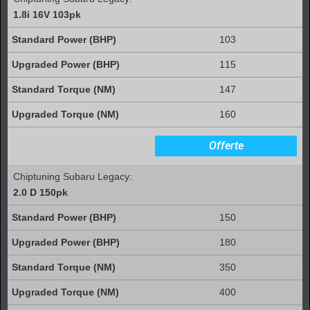
1.8i 16V 103pk
103
115
147
160
Offerte
Chiptuning Subaru Legacy:
2.0 D 150pk
150
180
350
400