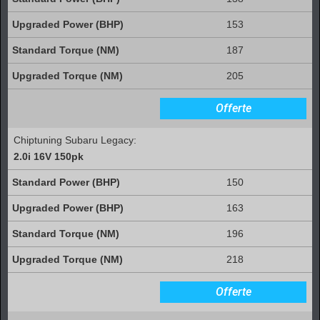
153
187
205
Offerte
Chiptuning Subaru Legacy:
2.0i 16V 150pk
150
163
196
218
Offerte