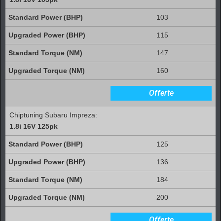
103
115
147
160
Offerte
Chiptuning Subaru Impreza:
1.8i 16V 125pk
125
136
184
200
Offerte