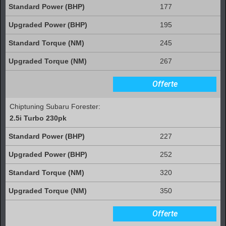
177
195
245
267
Offerte
Chiptuning Subaru Forester:
2.5i Turbo 230pk
227
252
320
350
Offerte