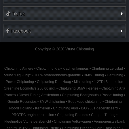
TikTok
Facebook
Copyright © 2026 Vtune Chiptuning
Chiptuning Almere
•
Chiptuning Kia
•
Klachtenkompas
•
Chiptuning Lelystad
•
Vtune "Digi-Chip"
•
100% tevredenheids-garantie
•
BMW Tuning
•
Car tuning
•
Power Chiptuning
•
Chiptuning Den Haag
•
Mini tuning
•
1.2TDI Bluemotion
Greenline Ecomotive 250,00 incl.
•
Chiptuning BMW F-series
•
Chiptuning Alfa
Romeo
•
Diesel Tuning Amsterdam
•
Chiptuning Bedrijfsauto
•
Passat tuning
•
Google Recensies
•
BMW chiptuning
•
Goedkope chiptuning
•
Chiptuning
Noord Holland
•
Kenteken
•
Chiptuning Audi
•
ISO 9001 gecertificeerd
•
PROTEC engine protection
•
Chiptuning Eemnes
•
Camper Tuning
•
Fleetmotive Vtune persbericht
•
Chiptuning Volkswagen
•
Vermogenstestbank
een "MUST"?
•
Chiptuning Offerte
•
Chiptuning Brabant
•
Ford Chiptuning
•