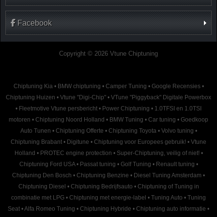
Facebook
Copyright © 2026 Vtune Chiptuning
Chiptuning Kia
•
BMW chiptuning
•
Camper Tuning
•
Google Recensies
•
Chiptuning Huizen
•
Vtune "Digi-Chip"
•
VTune "Piggyback" Digitale Powerbox
•
Fleetmotive Vtune persbericht
•
Power Chiptuning
•
1.0TFSI en 1.0TSI
motoren
•
Chiptuning Noord Holland
•
BMW Tuning
•
Car tuning
•
Goedkoop
Auto Tunen
•
Chiptuning Offerte
•
Chiptuning Toyota
•
Volvo tuning
•
Chiptuning Brabant
•
Digitune
•
Chiptuning voor Europees gebruik!
•
Vtune
Holland
•
PROTEC engine protection
•
Super-Chiptuning, veilig of niet!
•
Chiptuning Ford USA
•
Passat tuning
•
Golf Tuning
•
Renault tuning
•
Chiptuning Den Bosch
•
Chiptuning Benzine
•
Diesel Tuning Amsterdam
•
Chiptuning Diesel
•
Chiptuning Bedrijfsauto
•
Chiptuning of Tuning in
combinatie met LPG
•
Chiptuning met energie-label
•
Tuning Auto
•
Tuning
Seat
•
Alfa Romeo Tuning
•
Chiptuning Hybride
•
Chiptuning auto informatie
•