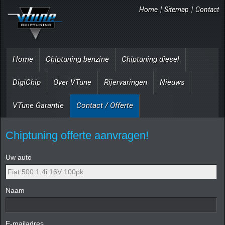
Home
|
Sitemap
|
Contact
Home
Chiptuning benzine
Chiptuning diesel
DigiChip
Over VTune
Rijervaringen
Nieuws
VTune Garantie
Contact / Offerte
Chiptuning offerte aanvragen!
Uw auto
Naam
E-mailadres