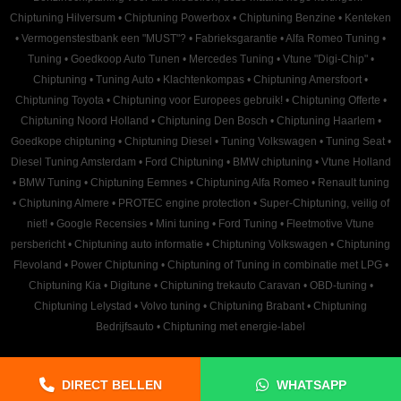
Chiptuning Hilversum
•
Chiptuning Powerbox
•
Chiptuning Benzine
•
Kenteken
•
Vermogenstestbank een "MUST"?
•
Fabrieksgarantie
•
Alfa Romeo Tuning
•
Tuning
•
Goedkoop Auto Tunen
•
Mercedes Tuning
•
Vtune "Digi-Chip"
•
Chiptuning
•
Tuning Auto
•
Klachtenkompas
•
Chiptuning Amersfoort
•
Chiptuning Toyota
•
Chiptuning voor Europees gebruik!
•
Chiptuning Offerte
•
Chiptuning Noord Holland
•
Chiptuning Den Bosch
•
Chiptuning Haarlem
•
Goedkope chiptuning
•
Chiptuning Diesel
•
Tuning Volkswagen
•
Tuning Seat
•
Diesel Tuning Amsterdam
•
Ford Chiptuning
•
BMW chiptuning
•
Vtune Holland
•
BMW Tuning
•
Chiptuning Eemnes
•
Chiptuning Alfa Romeo
•
Renault tuning
•
Chiptuning Almere
•
PROTEC engine protection
•
Super-Chiptuning, veilig of
niet!
•
Google Recensies
•
Mini tuning
•
Ford Tuning
•
Fleetmotive Vtune
persbericht
•
Chiptuning auto informatie
•
Chiptuning Volkswagen
•
Chiptuning
Flevoland
•
Power Chiptuning
•
Chiptuning of Tuning in combinatie met LPG
•
Chiptuning Kia
•
Digitune
•
Chiptuning trekauto Caravan
•
OBD-tuning
•
Chiptuning Lelystad
•
Volvo tuning
•
Chiptuning Brabant
•
Chiptuning
Bedrijfsauto
•
Chiptuning met energie-label
DIRECT BELLEN
WHATSAPP