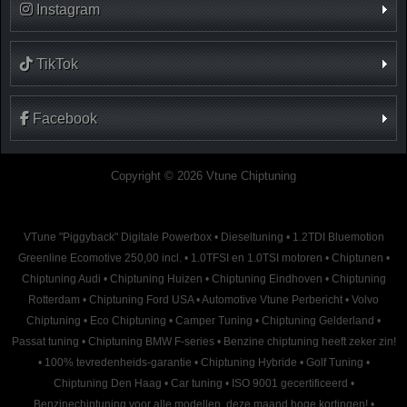
Instagram
TikTok
Facebook
Copyright © 2026 Vtune Chiptuning
VTune "Piggyback" Digitale Powerbox
•
Dieseltuning
•
1.2TDI Bluemotion
Greenline Ecomotive 250,00 incl.
•
1.0TFSI en 1.0TSI motoren
•
Chiptunen
•
Chiptuning Audi
•
Chiptuning Huizen
•
Chiptuning Eindhoven
•
Chiptuning
Rotterdam
•
Chiptuning Ford USA
•
Automotive Vtune Perbericht
•
Volvo
Chiptuning
•
Eco Chiptuning
•
Camper Tuning
•
Chiptuning Gelderland
•
Passat tuning
•
Chiptuning BMW F-series
•
Benzine chiptuning heeft zeker zin!
•
100% tevredenheids-garantie
•
Chiptuning Hybride
•
Golf Tuning
•
Chiptuning Den Haag
•
Car tuning
•
ISO 9001 gecertificeerd
•
Benzinechiptuning voor alle modellen, deze maand hoge kortingen!
•