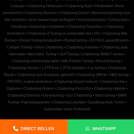
Caravan
•
Chiptuning Hilversum
•
Chiptuning Audi
•
Fleetmotive Vtune
persbericht
•
Chiptuning Benzine
•
Chiptuning Diesel
•
Benzinechiptuning voor
alle modellen, deze maand hoge kortingen!
•
Klachtenkompas
•
Tuning Auto
•
Goedkope chiptuning
•
Kenteken
•
Chiptuning Powerbox
•
Chiptuning
Amersfoort
•
Chiptuning of Tuning in combinatie met LPG
•
Chiptuning Alfa
Romeo
•
Diesel Tuning Amsterdam
•
Passat tuning
•
ISO 9001 gecertificeerd
•
Camper Tuning
•
Volvo Chiptuning
•
Chiptuning Haarlem
•
Chiptuning auto
informatie
•
Mercedes Tuning
•
Golf Tuning
•
Chiptuning BMW F-series
•
Chiptuning met energie-label
•
Alfa Romeo Tuning
•
Renault tuning
•
Chiptuning Huizen
•
1.0TFSI en 1.0TSI motoren
•
Car tuning
•
Chiptuning
Toyota
•
Chiptuning voor Europees gebruik!
•
Chiptuning Offerte
•
OBD-tuning
•
PROTEC engine protection
•
Chiptuning Noord Holland
•
Chiptuning Kia
•
Digitune
•
Chiptuning Almere
•
Chiptuning Ford USA
•
Chiptuning Hybride
•
Chiptuning Eemnes
•
Dieseltuning
•
Eco Chiptuning
•
Volvo tuning
•
BMW
Tuning
•
Fabrieksgarantie
•
Chiptuning Lelystad
•
Goedkoop Auto Tunen
•
Automotive Vtune Perbericht
DIRECT BELLEN
WHATSAPP