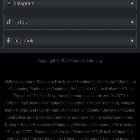
Instagram
TikTok
Facebook
Copyright © 2026 Vtune Chiptuning
BMW chiptuning
•
Chiptuning Den Bosch
•
Chiptuning Den Haag
•
Chiptuning
•
Chiptuning Eindhoven
•
Chiptuning Bedrijfsauto
•
Vtune Holland
•
VTune
"Piggyback" Digitale Powerbox
•
Vermogenstestbank een "MUST"?
•
Chiptuning Rotterdam
•
Chiptuning Gelderland
•
Super-Chiptuning, veilig of
niet!
•
Tuning Seat
•
Vtune "Digi-Chip"
•
Ford Chiptuning
•
Benzine chiptuning
heeft zeker zin!
•
100% tevredenheids-garantie
•
Tuning Volkswagen
•
Ford
Tuning
•
Google Recensies
•
Chiptuning Flevoland
•
Chiptunen
•
Mini tuning
•
Tuning
•
1.2TDI Bluemotion Greenline Ecomotive 250,00 incl.
•
Chiptuning
Volkswagen
•
Power Chiptuning
•
Chiptuning Brabant
•
Chiptuning trekauto