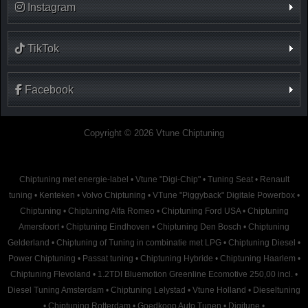
Instagram
TikTok
Facebook
Copyright © 2026 Vtune Chiptuning
Chiptuning met energie-label
•
Vtune "Digi-Chip"
•
Tuning Seat
•
Renault
tuning
•
Kenteken
•
Volvo Chiptuning
•
VTune "Piggyback" Digitale Powerbox
•
Chiptuning
•
Chiptuning Alfa Romeo
•
Chiptuning Ford USA
•
Chiptuning
Amersfoort
•
Chiptuning Eindhoven
•
Chiptuning Den Bosch
•
Chiptuning
Gelderland
•
Chiptuning of Tuning in combinatie met LPG
•
Chiptuning Diesel
•
Power Chiptuning
•
Passat tuning
•
Chiptuning Hybride
•
Chiptuning Haarlem
•
Chiptuning Flevoland
•
1.2TDI Bluemotion Greenline Ecomotive 250,00 incl.
•
Diesel Tuning Amsterdam
•
Chiptuning Lelystad
•
Vtune Holland
•
Dieseltuning
•
Chiptuning Rotterdam
•
Goedkoop Auto Tunen
•
Digitune
•