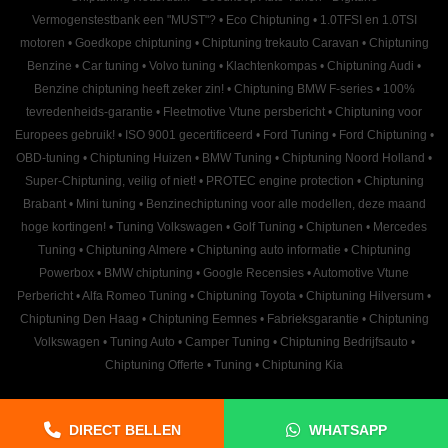
Vermogenstestbank een "MUST"?
•
Eco Chiptuning
•
1.0TFSI en 1.0TSI
motoren
•
Goedkope chiptuning
•
Chiptuning trekauto Caravan
•
Chiptuning
Benzine
•
Car tuning
•
Volvo tuning
•
Klachtenkompas
•
Chiptuning Audi
•
Benzine chiptuning heeft zeker zin!
•
Chiptuning BMW F-series
•
100%
tevredenheids-garantie
•
Fleetmotive Vtune persbericht
•
Chiptuning voor
Europees gebruik!
•
ISO 9001 gecertificeerd
•
Ford Tuning
•
Ford Chiptuning
•
OBD-tuning
•
Chiptuning Huizen
•
BMW Tuning
•
Chiptuning Noord Holland
•
Super-Chiptuning, veilig of niet!
•
PROTEC engine protection
•
Chiptuning
Brabant
•
Mini tuning
•
Benzinechiptuning voor alle modellen, deze maand
hoge kortingen!
•
Tuning Volkswagen
•
Golf Tuning
•
Chiptunen
•
Mercedes
Tuning
•
Chiptuning Almere
•
Chiptuning auto informatie
•
Chiptuning
Powerbox
•
BMW chiptuning
•
Google Recensies
•
Automotive Vtune
Perbericht
•
Alfa Romeo Tuning
•
Chiptuning Toyota
•
Chiptuning Hilversum
•
Chiptuning Den Haag
•
Chiptuning Eemnes
•
Fabrieksgarantie
•
Chiptuning
Volkswagen
•
Tuning Auto
•
Camper Tuning
•
Chiptuning Bedrijfsauto
•
Chiptuning Offerte
•
Tuning
•
Chiptuning Kia
DIRECT BELLEN
WHATSAPP