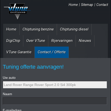
Home
|
Sitemap
|
Contact
Home
Chiptuning benzine
Chiptuning diesel
DigiChip
Over VTune
Rijervaringen
Nieuws
VTune Garantie
Contact / Offerte
Tuning offerte aanvragen!
Uw auto
Naam
E-mailadres