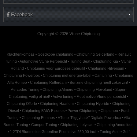
Facebook
Copyright © 2026 Vtune Chiptuning
Klachtenkompas
•
Goedkope chiptuning
•
Chiptuning Gelderland
•
Renault
tuning
•
Automotive Vtune Perbericht
•
Tuning Seat
•
Chiptuning Kia
•
Vtune
Holland
•
Chiptuning voor Europees gebruik!
•
Chiptuning Hilversum
•
Chiptuning Powerbox
•
Chiptuning met energie-label
•
Car tuning
•
Chiptuning
Alfa Romeo
•
Chiptuning Rotterdam
•
Benzine chiptuning heeft zeker zin!
•
Mercedes Tuning
•
Chiptuning Almere
•
Chiptuning Flevoland
•
Super-
Chiptuning, veilig of niet!
•
Volvo tuning
•
Fleetmotive Vtune persbericht
•
Chiptuning Offerte
•
Chiptuning Haarlem
•
Chiptuning Hybride
•
Chiptuning
Diesel
•
Chiptuning BMW F-series
•
Power Chiptuning
•
Chiptunen
•
Ford
Tuning
•
Chiptuning Eemnes
•
VTune "Piggyback" Digitale Powerbox
•
Alfa
Romeo Tuning
•
Camper Tuning
•
Chiptuning Lelystad
•
Chiptuning Amersfoort
•
1.2TDI Bluemotion Greenline Ecomotive 250,00 incl.
•
Tuning Auto
•
Golf