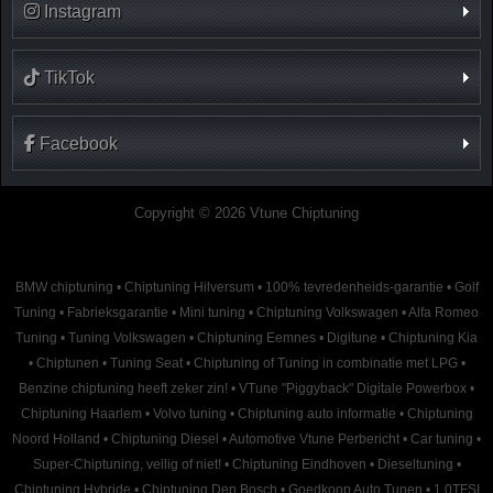
Instagram
TikTok
Facebook
Copyright © 2026 Vtune Chiptuning
BMW chiptuning
•
Chiptuning Hilversum
•
100% tevredenheids-garantie
•
Golf
Tuning
•
Fabrieksgarantie
•
Mini tuning
•
Chiptuning Volkswagen
•
Alfa Romeo
Tuning
•
Tuning Volkswagen
•
Chiptuning Eemnes
•
Digitune
•
Chiptuning Kia
•
Chiptunen
•
Tuning Seat
•
Chiptuning of Tuning in combinatie met LPG
•
Benzine chiptuning heeft zeker zin!
•
VTune "Piggyback" Digitale Powerbox
•
Chiptuning Haarlem
•
Volvo tuning
•
Chiptuning auto informatie
•
Chiptuning
Noord Holland
•
Chiptuning Diesel
•
Automotive Vtune Perbericht
•
Car tuning
•
Super-Chiptuning, veilig of niet!
•
Chiptuning Eindhoven
•
Dieseltuning
•
Chiptuning Hybride
•
Chiptuning Den Bosch
•
Goedkoop Auto Tunen
•
1.0TFSI