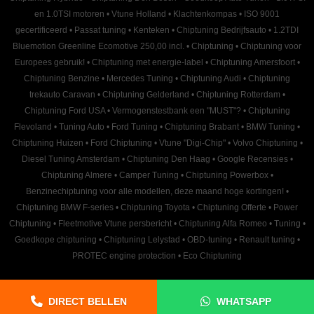
en 1.0TSI motoren
•
Vtune Holland
•
Klachtenkompas
•
ISO 9001
gecertificeerd
•
Passat tuning
•
Kenteken
•
Chiptuning Bedrijfsauto
•
1.2TDI
Bluemotion Greenline Ecomotive 250,00 incl.
•
Chiptuning
•
Chiptuning voor
Europees gebruik!
•
Chiptuning met energie-label
•
Chiptuning Amersfoort
•
Chiptuning Benzine
•
Mercedes Tuning
•
Chiptuning Audi
•
Chiptuning
trekauto Caravan
•
Chiptuning Gelderland
•
Chiptuning Rotterdam
•
Chiptuning Ford USA
•
Vermogenstestbank een "MUST"?
•
Chiptuning
Flevoland
•
Tuning Auto
•
Ford Tuning
•
Chiptuning Brabant
•
BMW Tuning
•
Chiptuning Huizen
•
Ford Chiptuning
•
Vtune "Digi-Chip"
•
Volvo Chiptuning
•
Diesel Tuning Amsterdam
•
Chiptuning Den Haag
•
Google Recensies
•
Chiptuning Almere
•
Camper Tuning
•
Chiptuning Powerbox
•
Benzinechiptuning voor alle modellen, deze maand hoge kortingen!
•
Chiptuning BMW F-series
•
Chiptuning Toyota
•
Chiptuning Offerte
•
Power
Chiptuning
•
Fleetmotive Vtune persbericht
•
Chiptuning Alfa Romeo
•
Tuning
•
Goedkope chiptuning
•
Chiptuning Lelystad
•
OBD-tuning
•
Renault tuning
•
PROTEC engine protection
•
Eco Chiptuning
DIRECT BELLEN
WHATSAPP