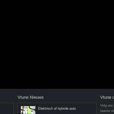
Vtune Nieuws
Vtune 
Volg ons
Elektrisch of hybride auto
laatste n