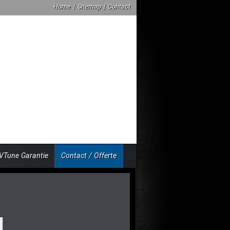
Home
|
Sitemap
|
Contact
VTune Garantie
Contact / Offerte