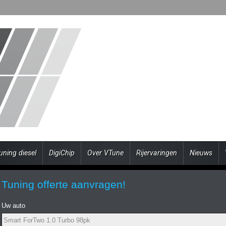
uning diesel
DigiChip
Over VTune
Rijervaringen
Nieuws
Tuning offerte aanvragen!
Uw auto