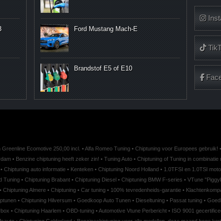
Ins
3
Ford Mustang Mach-E
Tik
Brandstof E5 of E10
Fac
 Greenline Ecomotive 250,00 incl.
•
Alfa Romeo Tuning
•
Chiptuning voor Europees gebruik!
erdam
•
Benzine chiptuning heeft zeker zin!
•
Tuning Auto
•
Chiptuning of Tuning in combinati
•
Chiptuning auto informatie
•
Kenteken
•
Chiptuning Noord Holland
•
1.0TFSI en 1.0TSI mot
d Tuning
•
Chiptuning Brabant
•
Chiptuning Diesel
•
Chiptuning BMW F-series
•
VTune "Piggyb
•
Chiptuning Almere
•
Chiptuning
•
Car tuning
•
100% tevredenheids-garantie
•
Klachtenkomp
ptunen
•
Chiptuning Hilversum
•
Goedkoop Auto Tunen
•
Dieseltuning
•
Passat tuning
•
Goedk
rbox
•
Chiptuning Haarlem
•
OBD-tuning
•
Automotive Vtune Perbericht
•
ISO 9001 gecertifice