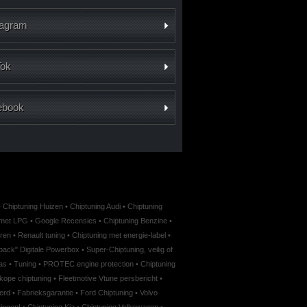
tagram
Tok
ebook
•
Chiptuning Huizen
•
Chiptuning Audi
•
Chiptuning
e met LPG
•
Google Recensies
•
Chiptuning Benzine
•
oren
•
Renault tuning
•
Chiptuning met energie-label
•
ack" Digitale Powerbox
•
Super-Chiptuning, veilig of
as
•
Tuning
•
PROTEC engine protection
•
Chiptuning
ope chiptuning
•
Fleetmotive Vtune persbericht
•
erd
•
Fabrieksgarantie
•
Ford Chiptuning
•
Volvo