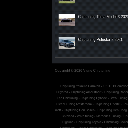
Chiptuning Tesla Model 3 202
Chiptuning Polestar 2 2021
Copyright © 2026 Vtune Chiptuning
Chiptuning trekauto Caravan
•
1.2TDI Bluemotion
Lelystad
•
Chiptuning Amersfoort
•
Chiptuning Rott
Eco Chiptuning
•
Chiptuning Hybride
•
BMW Tuning
Diesel Tuning Amsterdam
•
Chiptuning Offerte
•
For
niet!
•
Chiptuning Den Bosch
•
Chiptuning Den Haag
Flevoland
•
Volvo tuning
•
Mercedes Tuning
•
Chi
Digitune
•
Chiptuning Toyota
•
Chiptuning Powe