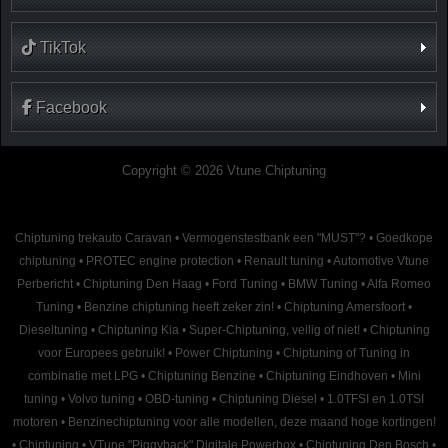
TikTok
Facebook
Copyright © 2026 Vtune Chiptuning
Chiptuning trekauto Caravan
•
Vermogenstestbank een "MUST"?
•
Goedkope
chiptuning
•
PROTEC engine protection
•
Renault tuning
•
Automotive Vtune
Perbericht
•
Chiptuning Den Haag
•
Ford Tuning
•
BMW Tuning
•
Alfa Romeo
Tuning
•
Benzine chiptuning heeft zeker zin!
•
Chiptuning Amersfoort
•
Dieseltuning
•
Chiptuning Kia
•
Super-Chiptuning, veilig of niet!
•
Chiptuning
voor Europees gebruik!
•
Power Chiptuning
•
Chiptuning of Tuning in
combinatie met LPG
•
Chiptuning Benzine
•
Chiptuning Eindhoven
•
Mini
tuning
•
Volvo tuning
•
OBD-tuning
•
Chiptuning Diesel
•
1.0TFSI en 1.0TSI
motoren
•
Benzinechiptuning voor alle modellen, deze maand hoge kortingen!
•
Chiptuning
•
VTune "Piggyback" Digitale Powerbox
•
Chiptuning Den Bosch
•