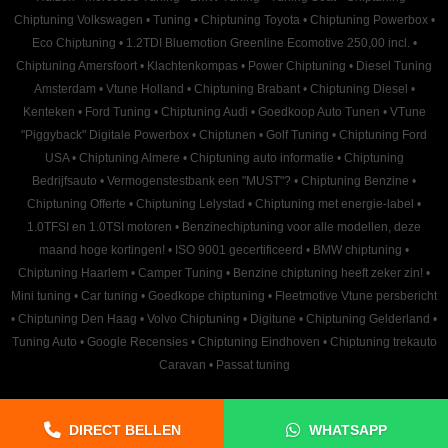
Chiptuning Volkswagen
•
Tuning
•
Chiptuning Toyota
•
Chiptuning Powerbox
•
Eco Chiptuning
•
1.2TDI Bluemotion Greenline Ecomotive 250,00 incl.
•
Chiptuning Amersfoort
•
Klachtenkompas
•
Power Chiptuning
•
Diesel Tuning
Amsterdam
•
Vtune Holland
•
Chiptuning Brabant
•
Chiptuning Diesel
•
Kenteken
•
Ford Tuning
•
Chiptuning Audi
•
Goedkoop Auto Tunen
•
VTune
"Piggyback" Digitale Powerbox
•
Chiptunen
•
Golf Tuning
•
Chiptuning Ford
USA
•
Chiptuning Almere
•
Chiptuning auto informatie
•
Chiptuning
Bedrijfsauto
•
Vermogenstestbank een "MUST"?
•
Chiptuning Benzine
•
Chiptuning Offerte
•
Chiptuning Lelystad
•
Chiptuning met energie-label
•
1.0TFSI en 1.0TSI motoren
•
Benzinechiptuning voor alle modellen, deze
maand hoge kortingen!
•
ISO 9001 gecertificeerd
•
BMW chiptuning
•
Chiptuning Haarlem
•
Camper Tuning
•
Benzine chiptuning heeft zeker zin!
•
Mini tuning
•
Car tuning
•
Goedkope chiptuning
•
Fleetmotive Vtune persbericht
•
Chiptuning Den Haag
•
Volvo Chiptuning
•
Digitune
•
Chiptuning Gelderland
•
Tuning Auto
•
Google Recensies
•
Chiptuning Eindhoven
•
Chiptuning trekauto
Caravan
•
Passat tuning
DIRECT BELLEN
WHATSAPP