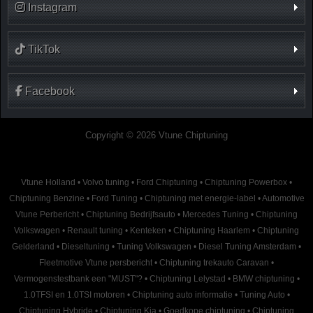
Instagram
TikTok
Facebook
Copyright © 2026 Vtune Chiptuning
Vtune Holland
•
Volvo tuning
•
Ford Chiptuning
•
Chiptuning Powerbox
•
Chiptuning Benzine
•
Ford Tuning
•
Chiptuning met energie-label
•
Automotive
Vtune Perbericht
•
Chiptuning Bedrijfsauto
•
Mercedes Tuning
•
Chiptuning
Volkswagen
•
Renault tuning
•
Kenteken
•
Chiptuning Haarlem
•
Chiptuning
Gelderland
•
Dieseltuning
•
Tuning Volkswagen
•
Diesel Tuning Amsterdam
•
Fleetmotive Vtune persbericht
•
Chiptuning trekauto Caravan
•
Vermogenstestbank een "MUST"?
•
Chiptuning Lelystad
•
BMW chiptuning
•
1.0TFSI en 1.0TSI motoren
•
Chiptuning auto informatie
•
Tuning Auto
•
Chiptuning Hybride
•
Chiptuning Kia
•
Goedkope chiptuning
•
Chiptuning