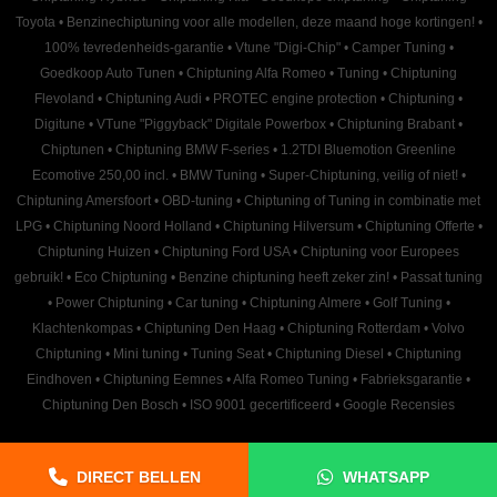
Toyota
•
Benzinechiptuning voor alle modellen, deze maand hoge kortingen!
•
100% tevredenheids-garantie
•
Vtune "Digi-Chip"
•
Camper Tuning
•
Goedkoop Auto Tunen
•
Chiptuning Alfa Romeo
•
Tuning
•
Chiptuning
Flevoland
•
Chiptuning Audi
•
PROTEC engine protection
•
Chiptuning
•
Digitune
•
VTune "Piggyback" Digitale Powerbox
•
Chiptuning Brabant
•
Chiptunen
•
Chiptuning BMW F-series
•
1.2TDI Bluemotion Greenline
Ecomotive 250,00 incl.
•
BMW Tuning
•
Super-Chiptuning, veilig of niet!
•
Chiptuning Amersfoort
•
OBD-tuning
•
Chiptuning of Tuning in combinatie met
LPG
•
Chiptuning Noord Holland
•
Chiptuning Hilversum
•
Chiptuning Offerte
•
Chiptuning Huizen
•
Chiptuning Ford USA
•
Chiptuning voor Europees
gebruik!
•
Eco Chiptuning
•
Benzine chiptuning heeft zeker zin!
•
Passat tuning
•
Power Chiptuning
•
Car tuning
•
Chiptuning Almere
•
Golf Tuning
•
Klachtenkompas
•
Chiptuning Den Haag
•
Chiptuning Rotterdam
•
Volvo
Chiptuning
•
Mini tuning
•
Tuning Seat
•
Chiptuning Diesel
•
Chiptuning
Eindhoven
•
Chiptuning Eemnes
•
Alfa Romeo Tuning
•
Fabrieksgarantie
•
Chiptuning Den Bosch
•
ISO 9001 gecertificeerd
•
Google Recensies
DIRECT BELLEN
WHATSAPP