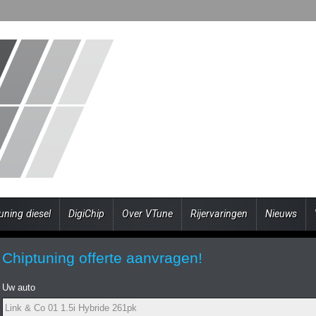
uning diesel
DigiChip
Over VTune
Rijervaringen
Nieuws
Chiptuning offerte aanvragen!
Uw auto