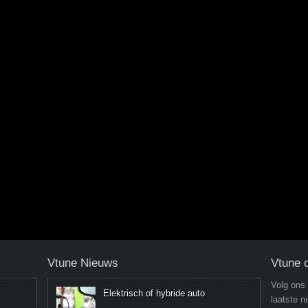
Vtune Nieuws
Vtune 
Volg ons
Elektrisch of hybride auto
laatste n