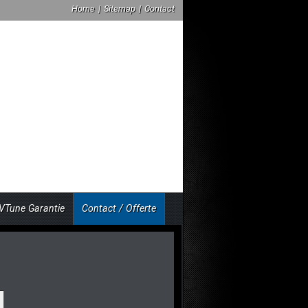
Home
|
Sitemap
|
Contact
VTune Garantie
Contact / Offerte