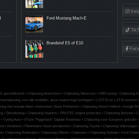
Ins
3
Ford Mustang Mach-E
Tik
Brandstof E5 of E10
Fac
1 gecertificeerd
•
Chiptuning Amersfoort
•
Chiptuning Hilversum
•
OBD-tuning
•
Chiptuning 
inechiptuning voor alle modellen, deze maand hoge kortingen!
•
1.0TFSI en 1.0TSI motoren
ning met energie-label
•
Automotive Vtune Perbericht
•
Chiptuning Noord Holland
•
Google Re
ng
•
Dieseltuning
•
Chiptuning Haarlem
•
PROTEC engine protection
•
Chiptuning Benzine
•
C
•
Tuning Auto
•
VTune "Piggyback" Digitale Powerbox
•
Chiptuning voor Europees gebruik!
•
and
•
Kenteken
•
Fleetmotive Vtune persbericht
•
Chiptuning Toyota
•
Chiptuning Volkswagen
SA
•
Chiptuning Rotterdam
•
Chiptuning Offerte
•
Chiptunen
•
Chiptuning Hybride
•
Ford Chiptu