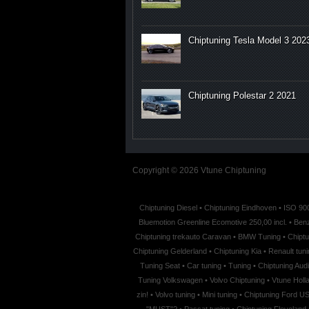
Chiptuning Tesla Model 3 202
Chiptuning Polestar 2 2021
Copyright © 2026 Vtune Chiptuning
Chiptuning Diesel
•
Chiptuning Eindhoven
•
ISO 900
Bluemotion Greenline Ecomotive 250,00 incl.
•
Benz
Chiptuning trekauto Caravan
•
BMW Tuning
•
Chiptu
Chiptuning Gelderland
•
Chiptuning Kia
•
Renault tuni
Tuning Seat
•
Car tuning
•
Tuning
•
Chiptuning Audi
Tuning Volkswagen
•
Volvo Chiptuning
•
Vtune Holl
zin!
•
Volvo tuning
•
Mini tuning
•
Chiptuning Ford U