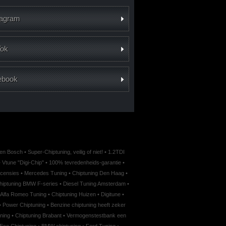
tagram
Tok
ebook
Den Bosch
•
Super-Chiptuning, veilig of niet!
•
1.2TDI
•
Vtune "Digi-Chip"
•
100% tevredenheids-garantie
•
censies
•
Mercedes Tuning
•
Chiptuning Den Haag
•
hiptuning BMW F-series
•
Diesel Tuning Amsterdam
•
Alfa Romeo Tuning
•
Chiptuning Huizen
•
Digitune
•
•
Power Chiptuning
•
Benzine chiptuning heeft zeker
ning
•
Chiptuning Brabant
•
Vermogenstestbank een