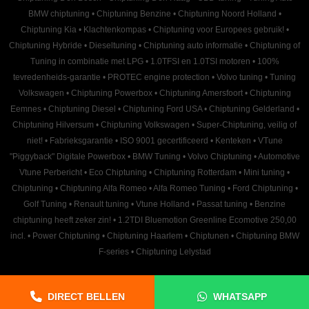
BMW chiptuning
•
Chiptuning Benzine
•
Chiptuning Noord Holland
•
Chiptuning Kia
•
Klachtenkompas
•
Chiptuning voor Europees gebruik!
•
Chiptuning Hybride
•
Dieseltuning
•
Chiptuning auto informatie
•
Chiptuning of
Tuning in combinatie met LPG
•
1.0TFSI en 1.0TSI motoren
•
100%
tevredenheids-garantie
•
PROTEC engine protection
•
Volvo tuning
•
Tuning
Volkswagen
•
Chiptuning Powerbox
•
Chiptuning Amersfoort
•
Chiptuning
Eemnes
•
Chiptuning Diesel
•
Chiptuning Ford USA
•
Chiptuning Gelderland
•
Chiptuning Hilversum
•
Chiptuning Volkswagen
•
Super-Chiptuning, veilig of
niet!
•
Fabrieksgarantie
•
ISO 9001 gecertificeerd
•
Kenteken
•
VTune
"Piggyback" Digitale Powerbox
•
BMW Tuning
•
Volvo Chiptuning
•
Automotive
Vtune Perbericht
•
Eco Chiptuning
•
Chiptuning Rotterdam
•
Mini tuning
•
Chiptuning
•
Chiptuning Alfa Romeo
•
Alfa Romeo Tuning
•
Ford Chiptuning
•
Golf Tuning
•
Renault tuning
•
Vtune Holland
•
Passat tuning
•
Benzine
chiptuning heeft zeker zin!
•
1.2TDI Bluemotion Greenline Ecomotive 250,00
incl.
•
Power Chiptuning
•
Chiptuning Haarlem
•
Chiptunen
•
Chiptuning BMW
F-series
•
Chiptuning Lelystad
DIRECT BELLEN
WHATSAPP