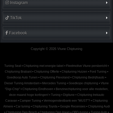
Instagram
TikTok
Facebook
Copyright © 2026 Vtune Chiptuning
Tuning Seat
•
Chiptuning met energie-label
•
Fleetmotive Vtune persbericht
•
Chiptuning Brabant
•
Chiptuning Offerte
•
Chiptuning Huizen
•
Ford Tuning
•
Goedkoop Auto Tunen
•
Chiptuning Flevoland
•
Chiptuning Bedrijfsauto
•
Diesel Tuning Amsterdam
•
Mercedes Tuning
•
Goedkope chiptuning
•
Vtune
"Digi-Chip"
•
Chiptuning Eindhoven
•
Benzinechiptuning voor alle modellen,
deze maand hoge kortingen!
•
Tuning
•
Digitune
•
Chiptuning trekauto
Caravan
•
Camper Tuning
•
Vermogenstestbank een "MUST"?
•
Chiptuning
Almere
•
Car tuning
•
Chiptuning Toyota
•
Google Recensies
•
Chiptuning Audi
•
Chiptuning Den Bosch
•
Chiptuning Den Haag
•
OBD-tuning
•
Tuning Auto
•