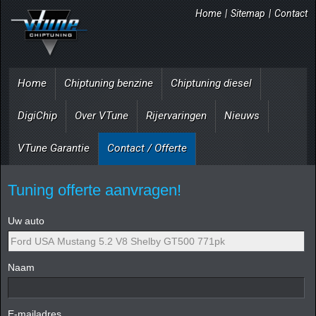
Home
|
Sitemap
|
Contact
Home
Chiptuning benzine
Chiptuning diesel
DigiChip
Over VTune
Rijervaringen
Nieuws
VTune Garantie
Contact / Offerte
Tuning offerte aanvragen!
Uw auto
Naam
E-mailadres