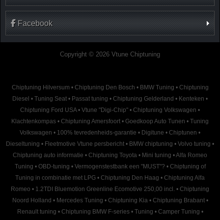
Facebook
Copyright © 2026 Vtune Chiptuning
Chiptuning Hilversum
•
Chiptuning Den Bosch
•
BMW Tuning
•
Chiptuning
Diesel
•
Tuning Seat
•
Passat tuning
•
Chiptuning Gelderland
•
Kenteken
•
Chiptuning Ford USA
•
Vtune "Digi-Chip"
•
Chiptuning Volkswagen
•
Klachtenkompas
•
Chiptuning Amersfoort
•
Goedkoop Auto Tunen
•
Tuning
Volkswagen
•
100% tevredenheids-garantie
•
Digitune
•
Chiptunen
•
Dieseltuning
•
Fleetmotive Vtune persbericht
•
BMW chiptuning
•
Volvo tuning
•
Chiptuning auto informatie
•
Chiptuning Toyota
•
Mini tuning
•
Alfa Romeo
Tuning
•
OBD-tuning
•
Vermogenstestbank een "MUST"?
•
Chiptuning of
Tuning in combinatie met LPG
•
Chiptuning Den Haag
•
Chiptuning Alfa
Romeo
•
1.2TDI Bluemotion Greenline Ecomotive 250,00 incl.
•
Chiptuning
Noord Holland
•
Mercedes Tuning
•
Chiptuning Kia
•
Chiptuning Brabant
•
Renault tuning
•
Chiptuning BMW F-series
•
Tuning
•
Camper Tuning
•