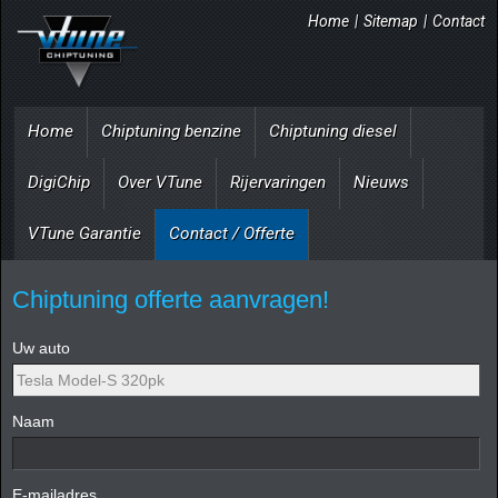
Home
|
Sitemap
|
Contact
Home
Chiptuning benzine
Chiptuning diesel
DigiChip
Over VTune
Rijervaringen
Nieuws
VTune Garantie
Contact / Offerte
Chiptuning offerte aanvragen!
Uw auto
Naam
E-mailadres