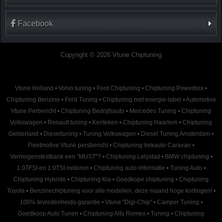
Facebook
Copyright © 2026 Vtune Chiptuning
Vtune Holland
•
Volvo tuning
•
Ford Chiptuning
•
Chiptuning Powerbox
•
Chiptuning Benzine
•
Ford Tuning
•
Chiptuning met energie-label
•
Automotive
Vtune Perbericht
•
Chiptuning Bedrijfsauto
•
Mercedes Tuning
•
Chiptuning
Volkswagen
•
Renault tuning
•
Kenteken
•
Chiptuning Haarlem
•
Chiptuning
Gelderland
•
Dieseltuning
•
Tuning Volkswagen
•
Diesel Tuning Amsterdam
•
Fleetmotive Vtune persbericht
•
Chiptuning trekauto Caravan
•
Vermogenstestbank een "MUST"?
•
Chiptuning Lelystad
•
BMW chiptuning
•
1.0TFSI en 1.0TSI motoren
•
Chiptuning auto informatie
•
Tuning Auto
•
Chiptuning Hybride
•
Chiptuning Kia
•
Goedkope chiptuning
•
Chiptuning
Toyota
•
Benzinechiptuning voor alle modellen, deze maand hoge kortingen!
•
100% tevredenheids-garantie
•
Vtune "Digi-Chip"
•
Camper Tuning
•
Goedkoop Auto Tunen
•
Chiptuning Alfa Romeo
•
Tuning
•
Chiptuning