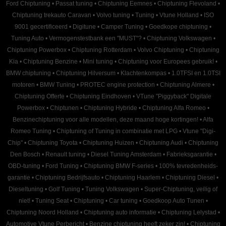
Ford Chiptuning
•
Passat tuning
•
Chiptuning Eemnes
•
Chiptuning Flevoland
•
Chiptuning trekauto Caravan
•
Volvo tuning
•
Tuning
•
Vtune Holland
•
ISO
9001 gecertificeerd
•
Digitune
•
Camper Tuning
•
Goedkope chiptuning
•
Tuning Auto
•
Vermogenstestbank een "MUST"?
•
Chiptuning Volkswagen
•
Chiptuning Powerbox
•
Chiptuning Rotterdam
•
Volvo Chiptuning
•
Chiptuning
Kia
•
Chiptuning Benzine
•
Mini tuning
•
Chiptuning voor Europees gebruik!
•
BMW chiptuning
•
Chiptuning Hilversum
•
Klachtenkompas
•
1.0TFSI en 1.0TSI
motoren
•
BMW Tuning
•
PROTEC engine protection
•
Chiptuning Almere
•
Chiptuning Offerte
•
Chiptuning Eindhoven
•
VTune "Piggyback" Digitale
Powerbox
•
Chiptunen
•
Chiptuning Hybride
•
Chiptuning Alfa Romeo
•
Benzinechiptuning voor alle modellen, deze maand hoge kortingen!
•
Alfa
Romeo Tuning
•
Chiptuning of Tuning in combinatie met LPG
•
Vtune "Digi-
Chip"
•
Chiptuning Toyota
•
Chiptuning Huizen
•
Chiptuning Audi
•
Chiptuning
Den Bosch
•
Renault tuning
•
Diesel Tuning Amsterdam
•
Fabrieksgarantie
•
OBD-tuning
•
Ford Tuning
•
Chiptuning BMW F-series
•
100% tevredenheids-
garantie
•
Chiptuning Bedrijfsauto
•
Chiptuning Haarlem
•
Chiptuning Diesel
•
Dieseltuning
•
Golf Tuning
•
Tuning Volkswagen
•
Super-Chiptuning, veilig of
niet!
•
Tuning Seat
•
Chiptuning
•
Car tuning
•
Goedkoop Auto Tunen
•
Chiptuning Noord Holland
•
Chiptuning auto informatie
•
Chiptuning Lelystad
•
Automotive Vtune Perbericht
•
Benzine chiptuning heeft zeker zin!
•
Chiptuning