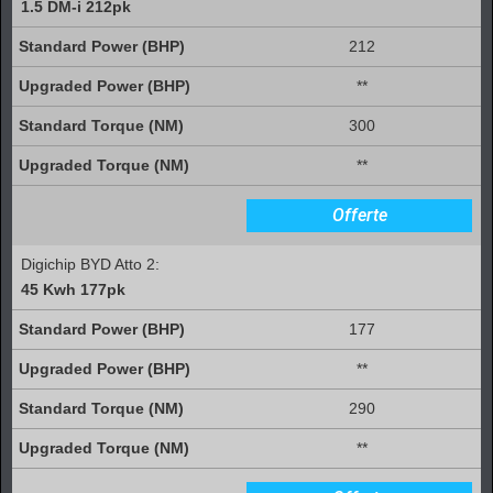
1.5 DM-i 212pk
212
**
300
**
Offerte
Digichip BYD Atto 2:
45 Kwh 177pk
177
**
290
**