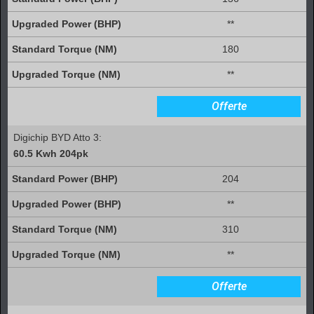
**
180
**
Offerte
Digichip BYD Atto 3:
60.5 Kwh 204pk
204
**
310
**
Offerte