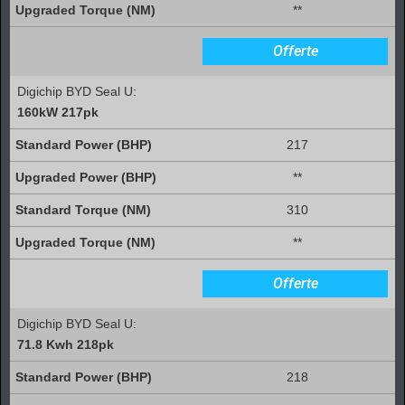
**
Offerte
Digichip BYD Seal U:
160kW 217pk
217
**
310
**
Offerte
Digichip BYD Seal U:
71.8 Kwh 218pk
218