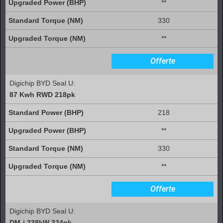
**
330
**
Offerte
Digichip BYD Seal U:
87 Kwh RWD 218pk
218
**
330
**
Offerte
Digichip BYD Seal U:
DM-i 238kW 324pk