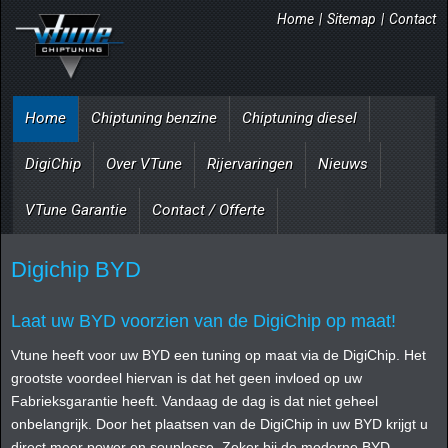
Home
|
Sitemap
|
Contact
Home
Chiptuning benzine
Chiptuning diesel
DigiChip
Over VTune
Rijervaringen
Nieuws
VTune Garantie
Contact / Offerte
Digichip BYD
Laat uw BYD voorzien van de DigiChip op maat!
Vtune heeft voor uw BYD een tuning op maat via de DigiChip. Het
grootste voordeel hiervan is dat het geen invloed op uw
Fabrieksgarantie heeft. Vandaag de dag is dat niet geheel
onbelangrijk. Door het plaatsen van de DigiChip in uw BYD krijgt u
direct meer power en souplesse. Zeker bij de moderne BYD