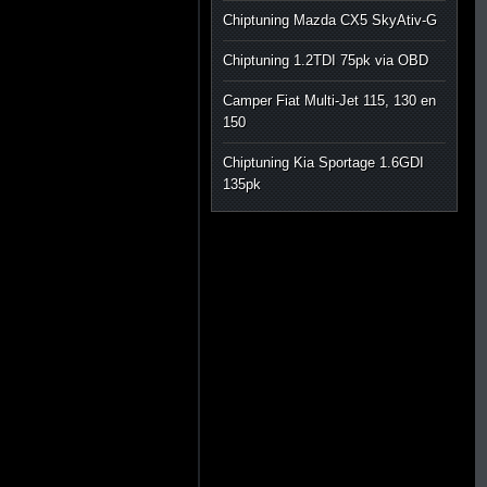
Chiptuning Mazda CX5 SkyAtiv-G
Chiptuning 1.2TDI 75pk via OBD
Camper Fiat Multi-Jet 115, 130 en
150
Chiptuning Kia Sportage 1.6GDI
135pk