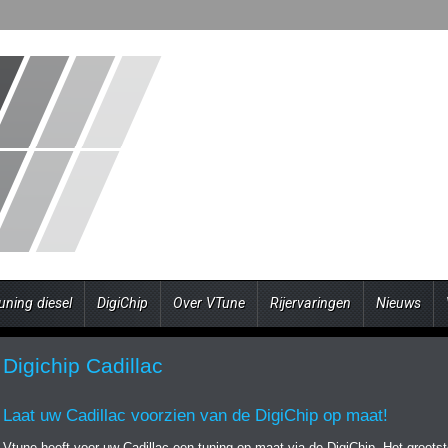
uning diesel
DigiChip
Over VTune
Rijervaringen
Nieuws
Digichip Cadillac
Laat uw Cadillac voorzien van de DigiChip op maat!
Vtune heeft voor uw Cadillac een tuning op maat via de DigiChip. Het grootst