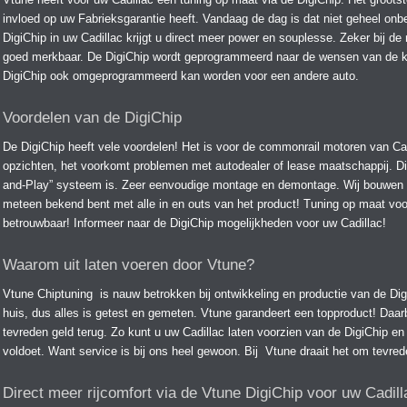
invloed op uw Fabrieksgarantie heeft. Vandaag de dag is dat niet geheel onbe
DigiChip in uw Cadillac krijgt u direct meer power en souplesse. Zeker bij de
goed merkbaar. De DigiChip wordt geprogrammeerd naar de wensen van de kla
DigiChip ook omgeprogrammeerd kan worden voor een andere auto.
Voordelen van de DigiChip
De DigiChip heeft vele voordelen! Het is voor de commonrail motoren van Cadi
opzichten, het voorkomt problemen met autodealer of lease maatschappij. D
and-Play” systeem is. Zeer eenvoudige montage en demontage. Wij bouwen d
meteen bekend bent met alle in en outs van het product! Tuning op maat voo
betrouwbaar! Informeer naar de DigiChip mogelijkheden voor uw Cadillac!
Waarom uit laten voeren door Vtune?
Vtune Chiptuning is nauw betrokken bij ontwikkeling en productie van de Dig
huis, dus alles is getest en gemeten. Vtune garandeert een topproduct! Daarb
tevreden geld terug. Zo kunt u uw Cadillac laten voorzien van de DigiChip e
voldoet. Want service is bij ons heel gewoon. Bij Vtune draait het om tevred
Direct meer rijcomfort via de Vtune DigiChip voor uw Cadill