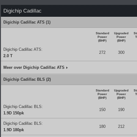
Digichip Cadillac
Digichip Cadillac ATS (1)
Standard
Upgraded
St
Power
Power
T
(BHP)
(BHP)
Digichip Cadillac ATS:
272
300
2.0 T
Meer over Digichip Cadillac ATS
Digichip Cadillac BLS (2)
Standard
Upgraded
St
Power
Power
T
(BHP)
(BHP)
Digichip Cadillac BLS:
150
190
1.9D 150pk
Digichip Cadillac BLS:
180
212
1.9D 180pk