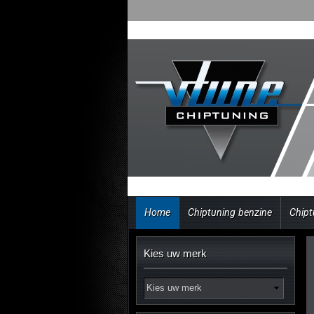
Home
Chiptuning benzine
Chipt
Kies uw merk