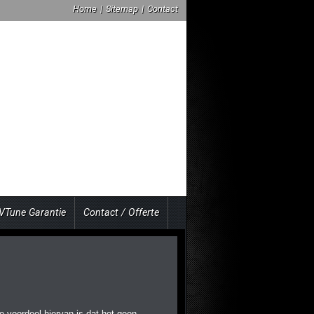
Home
|
Sitemap
|
Contact
VTune Garantie
Contact / Offerte
e voordeel hiervan is dat het geen