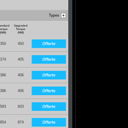
Types
andard
Upgraded
orque
Torque
(NM)
(NM)
Offerte
350
450
Offerte
374
405
Offerte
386
406
Offerte
386
406
Offerte
583
603
Offerte
854
874