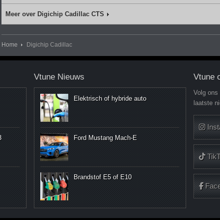
Meer over Digichip Cadillac CTS
Home
Digichip Cadillac
Vtune Nieuws
Vtune 
Volg ons
Elektrisch of hybride auto
laatste n
Ins
3
Ford Mustang Mach-E
Tik
Brandstof E5 of E10
Fac