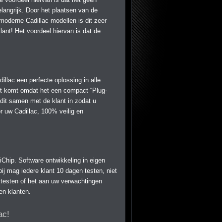
langrijk. Door het plaatsen van de
 moderne Cadillac modellen is dit zeer
nt! Het voordeel hiervan is dat de
llac een perfecte oplossing in alle
it komt omdat het een compact “Plug-
it samen met de klant in zodat u
r uw Cadillac, 100% veilig en
iChip. Software ontwikkeling in eigen
ij mag iedere klant 10 dagen testen, niet
n testen of het aan uw verwachtingen
en klanten.
ac!