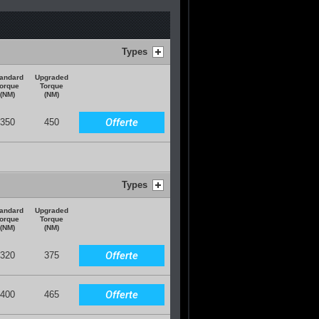
Types
andard
Upgraded
orque
Torque
(NM)
(NM)
Offerte
350
450
Types
andard
Upgraded
orque
Torque
(NM)
(NM)
Offerte
320
375
Offerte
400
465