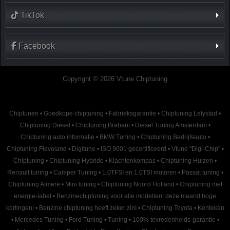
TikTok
Facebook
Copyright © 2026 Vtune Chiptuning
Chiptunen
•
Goedkope chiptuning
•
Fabrieksgarantie
•
Chiptuning Lelystad
•
Chiptuning Diesel
•
Chiptuning Brabant
•
Diesel Tuning Amsterdam
•
Chiptuning auto informatie
•
BMW Tuning
•
Chiptuning Bedrijfsauto
•
Chiptuning Flevoland
•
Digitune
•
ISO 9001 gecertificeerd
•
Vtune "Digi-Chip"
•
Chiptuning
•
Chiptuning Hybride
•
Klachtenkompas
•
Chiptuning Huizen
•
Renault tuning
•
Camper Tuning
•
1.0TFSI en 1.0TSI motoren
•
Passat tuning
•
Chiptuning Almere
•
Mini tuning
•
Chiptuning Noord Holland
•
Chiptuning met
energie-label
•
Benzinechiptuning voor alle modellen, deze maand hoge
kortingen!
•
Benzine chiptuning heeft zeker zin!
•
Chiptuning Toyota
•
Kenteken
•
Mercedes Tuning
•
Ford Tuning
•
Tuning
•
100% tevredenheids-garantie
•