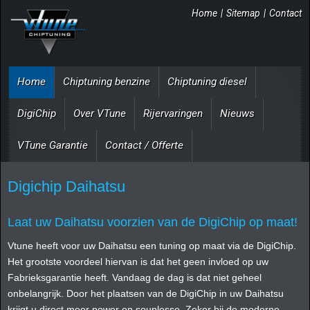
Home
|
Sitemap
|
Contact
Home
Chiptuning benzine
Chiptuning diesel
DigiChip
Over VTune
Rijervaringen
Nieuws
VTune Garantie
Contact / Offerte
Digichip Daihatsu
Laat uw Daihatsu voorzien van de DigiChip op maat!
Vtune heeft voor uw Daihatsu een tuning op maat via de DigiChip.
Het grootste voordeel hiervan is dat het geen invloed op uw
Fabrieksgarantie heeft. Vandaag de dag is dat niet geheel
onbelangrijk. Door het plaatsen van de DigiChip in uw Daihatsu
krijgt u direct meer power en souplesse. Zeker bij de moderne