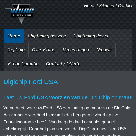
Home
|
Sitemap
|
Contact
Home
Chiptuning benzine
Chiptuning diesel
DigiChip
Over VTune
Rijervaringen
Nieuws
VTune Garantie
Contact / Offerte
Digichip Ford USA
Laat uw Ford USA voorzien van de DigiChip op maat!
Vtune heeft voor uw Ford USA een tuning op maat via de DigiChip.
Het grootste voordeel hiervan is dat het geen invloed op uw
Fabrieksgarantie heeft. Vandaag de dag is dat niet geheel
onbelangrijk. Door het plaatsen van de DigiChip in uw Ford USA
krijgt u direct meer power en souplesse. Zeker bij de moderne