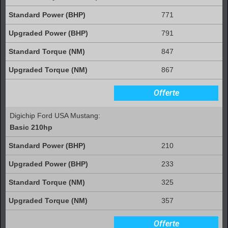
771
791
847
867
Offerte
Digichip Ford USA Mustang:
Basic 210hp
210
233
325
357
Offerte