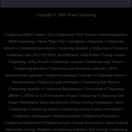
Copyright © 2026 Vtune Chiptuning
Chiptuning BMW F-series
•
Eco Chiptuning
•
Ford Tuning
•
Fabrieksgarantie
•
BMW chiptuning
•
Vtune "Digi-Chip"
•
Goedkope chiptuning
•
Chiptuning
Almere
•
Chiptuning Amersfoort
•
Chiptuning Brabant
•
Chiptuning of Tuning in
combinatie met LPG
•
ISO 9001 gecertificeerd
•
Alfa Romeo Tuning
•
Super-
Chiptuning, veilig of niet!
•
Chiptuning Lelystad
•
Goedkoop Auto Tunen
•
Chiptuning Benzine
•
Chiptuning voor Europees gebruik!
•
100%
tevredenheids-garantie
•
Chiptuning trekauto Caravan
•
Chiptuning Huizen
•
Passat tuning
•
Chiptuning auto informatie
•
Chiptuning Den Bosch
•
Chiptuning Haarlem
•
Chiptuning Bedrijfsauto
•
Tuning Auto
•
Chiptuning
Offerte
•
1.0TFSI en 1.0TSI motoren
•
Power Chiptuning
•
Chiptuning Den
Haag
•
Fleetmotive Vtune persbericht
•
Diesel Tuning Amsterdam
•
Volvo
Chiptuning
•
Chiptuning Diesel
•
Chiptuning Noord Holland
•
Kenteken
•
Chiptuning Volkswagen
•
Klachtenkompas
•
Chiptuning Powerbox
•
Chiptuning Gelderland
•
Chiptuning Audi
•
Google Recensies
•
Vtune Holland
•
Mercedes Tuning
•
Digitune
•
Chiptuning Hybride
•
Golf Tuning
•
Chiptuning