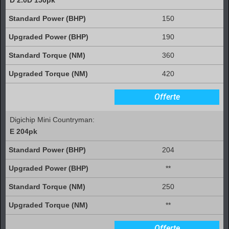
150
190
360
420
Offerte
Digichip Mini Countryman:
E 204pk
204
**
250
**
Offerte