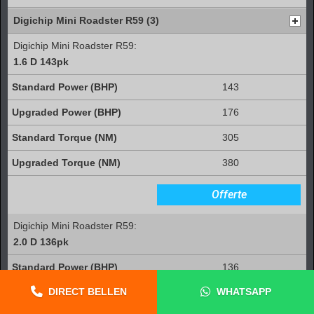
Digichip Mini Roadster R59 (3)
Digichip Mini Roadster R59:
1.6 D 143pk
143
176
305
380
Offerte
Digichip Mini Roadster R59:
2.0 D 136pk
136
DIRECT BELLEN
WHATSAPP
180