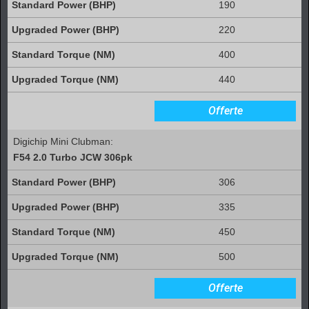
190
220
400
440
Offerte
Digichip Mini Clubman:
F54 2.0 Turbo JCW 306pk
306
335
450
500
Offerte