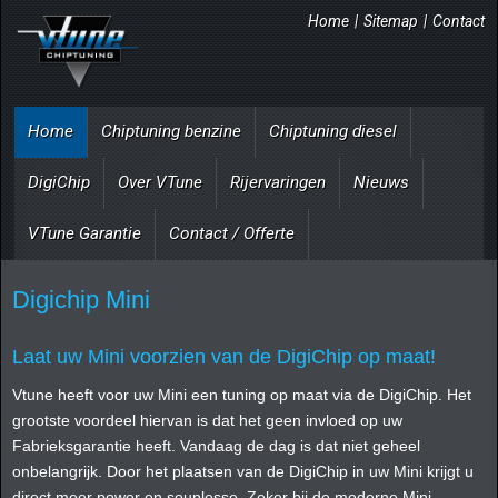
Home
|
Sitemap
|
Contact
Home
Chiptuning benzine
Chiptuning diesel
DigiChip
Over VTune
Rijervaringen
Nieuws
VTune Garantie
Contact / Offerte
Digichip Mini
Laat uw Mini voorzien van de DigiChip op maat!
Vtune heeft voor uw Mini een tuning op maat via de DigiChip. Het
grootste voordeel hiervan is dat het geen invloed op uw
Fabrieksgarantie heeft. Vandaag de dag is dat niet geheel
onbelangrijk. Door het plaatsen van de DigiChip in uw Mini krijgt u
direct meer power en souplesse. Zeker bij de moderne Mini