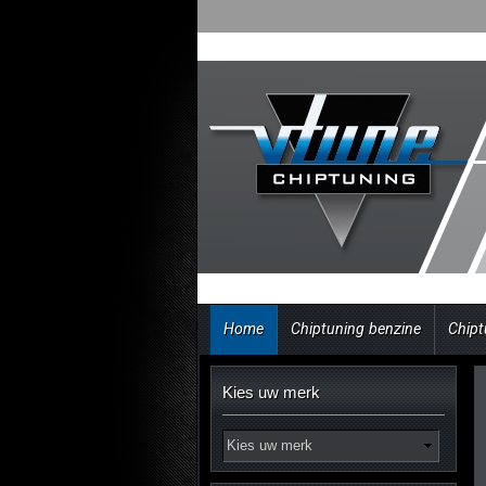
Home
Chiptuning benzine
Chipt
Kies uw merk