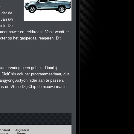
e
 dat de
 van uw
iek. De
eer power en trekkracht. Vaak wordt er
ter op het gaspedaal reageren. Dit
aan ervaring geen gebrek. Daarbij
 de DigiChip ook her programmeerbaar, dus
ngyong Actyon rijder aan te passen.
k is de Vtune DigiChip de nieuwe manier
andard
Upgraded
orque
Torque