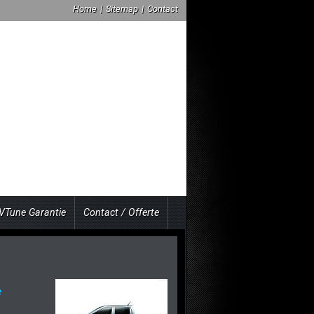
Home
|
Sitemap
|
Contact
VTune Garantie
Contact / Offerte
e