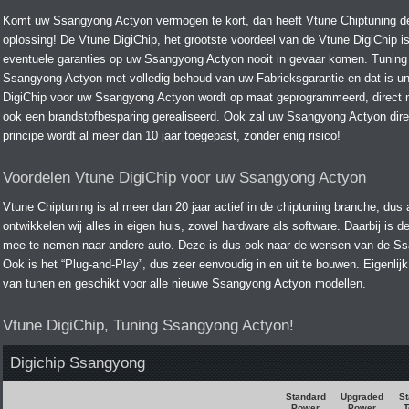
Komt uw Ssangyong Actyon vermogen te kort, dan heeft Vtune Chiptuning d
oplossing! De Vtune DigiChip, het grootste voordeel van de Vtune DigiChip is
eventuele garanties op uw Ssangyong Actyon nooit in gevaar komen. Tuning
Ssangyong Actyon met volledig behoud van uw Fabrieksgarantie en dat is un
DigiChip voor uw Ssangyong Actyon wordt op maat geprogrammeerd, direct m
ook een brandstofbesparing gerealiseerd. Ook zal uw Ssangyong Actyon direc
principe wordt al meer dan 10 jaar toegepast, zonder enig risico!
Voordelen Vtune DigiChip voor uw Ssangyong Actyon
Vtune Chiptuning is al meer dan 20 jaar actief in de chiptuning branche, dus 
ontwikkelen wij alles in eigen huis, zowel hardware als software. Daarbij is
mee te nemen naar andere auto. Deze is dus ook naar de wensen van de Ssa
Ook is het “Plug-and-Play”, dus zeer eenvoudig in en uit te bouwen. Eigenlij
van tunen en geschikt voor alle nieuwe Ssangyong Actyon modellen.
Vtune DigiChip, Tuning Ssangyong Actyon!
Digichip Ssangyong
Standard
Upgraded
St
Power
Power
T