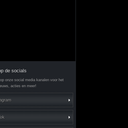
op de socials
 op onze social media kanalen voor het
ieuws, acties en meer!
tagram
Tok