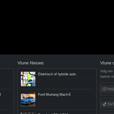
Vtune Nieuws
Vtune 
Volg ons
Elektrisch of hybride auto
laatste n
Ins
3
Ford Mustang Mach-E
Tik