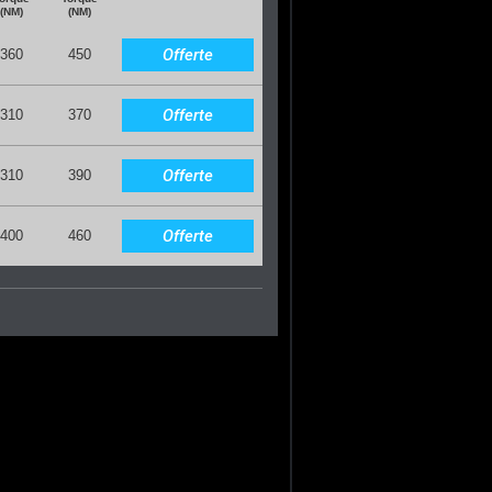
(NM)
(NM)
Offerte
360
450
Offerte
310
370
Offerte
310
390
Offerte
400
460