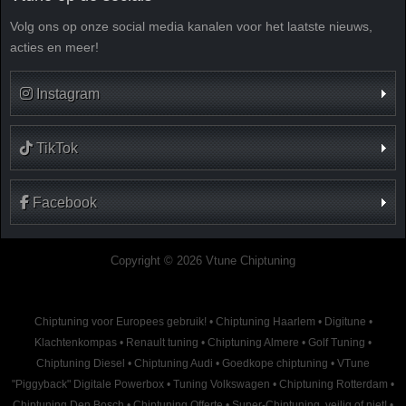
Volg ons op onze social media kanalen voor het laatste nieuws,
acties en meer!
Instagram
TikTok
Facebook
Copyright © 2026 Vtune Chiptuning
Chiptuning voor Europees gebruik!
•
Chiptuning Haarlem
•
Digitune
•
Klachtenkompas
•
Renault tuning
•
Chiptuning Almere
•
Golf Tuning
•
Chiptuning Diesel
•
Chiptuning Audi
•
Goedkope chiptuning
•
VTune
"Piggyback" Digitale Powerbox
•
Tuning Volkswagen
•
Chiptuning Rotterdam
•
Chiptuning Den Bosch
•
Chiptuning Offerte
•
Super-Chiptuning, veilig of niet!
•