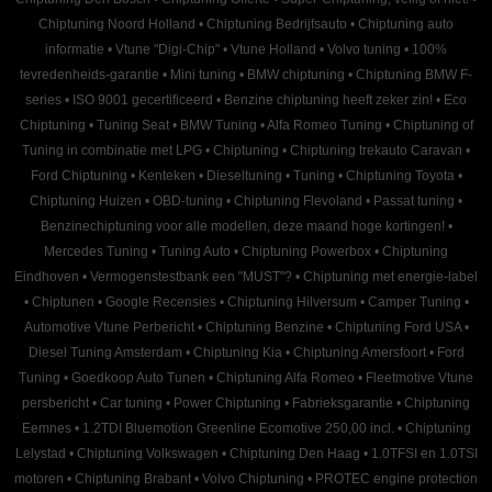
Chiptuning Noord Holland
•
Chiptuning Bedrijfsauto
•
Chiptuning auto
informatie
•
Vtune "Digi-Chip"
•
Vtune Holland
•
Volvo tuning
•
100%
tevredenheids-garantie
•
Mini tuning
•
BMW chiptuning
•
Chiptuning BMW F-
series
•
ISO 9001 gecertificeerd
•
Benzine chiptuning heeft zeker zin!
•
Eco
Chiptuning
•
Tuning Seat
•
BMW Tuning
•
Alfa Romeo Tuning
•
Chiptuning of
Tuning in combinatie met LPG
•
Chiptuning
•
Chiptuning trekauto Caravan
•
Ford Chiptuning
•
Kenteken
•
Dieseltuning
•
Tuning
•
Chiptuning Toyota
•
Chiptuning Huizen
•
OBD-tuning
•
Chiptuning Flevoland
•
Passat tuning
•
Benzinechiptuning voor alle modellen, deze maand hoge kortingen!
•
Mercedes Tuning
•
Tuning Auto
•
Chiptuning Powerbox
•
Chiptuning
Eindhoven
•
Vermogenstestbank een "MUST"?
•
Chiptuning met energie-label
•
Chiptunen
•
Google Recensies
•
Chiptuning Hilversum
•
Camper Tuning
•
Automotive Vtune Perbericht
•
Chiptuning Benzine
•
Chiptuning Ford USA
•
Diesel Tuning Amsterdam
•
Chiptuning Kia
•
Chiptuning Amersfoort
•
Ford
Tuning
•
Goedkoop Auto Tunen
•
Chiptuning Alfa Romeo
•
Fleetmotive Vtune
persbericht
•
Car tuning
•
Power Chiptuning
•
Fabrieksgarantie
•
Chiptuning
Eemnes
•
1.2TDI Bluemotion Greenline Ecomotive 250,00 incl.
•
Chiptuning
Lelystad
•
Chiptuning Volkswagen
•
Chiptuning Den Haag
•
1.0TFSI en 1.0TSI
motoren
•
Chiptuning Brabant
•
Volvo Chiptuning
•
PROTEC engine protection