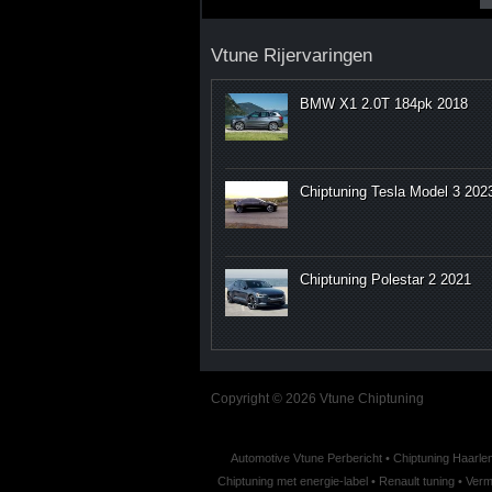
Vtune Rijervaringen
BMW X1 2.0T 184pk 2018
Chiptuning Tesla Model 3 202
Chiptuning Polestar 2 2021
Copyright © 2026 Vtune Chiptuning
Automotive Vtune Perbericht
•
Chiptuning Haarle
Chiptuning met energie-label
•
Renault tuning
•
Verm