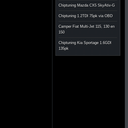
Chiptuning Mazda CX5 SkyAtiv-G
Chiptuning 1.2TDI 75pk via OBD
Camper Fiat Multi-Jet 115, 130 en
150
Chiptuning Kia Sportage 1.6GDI
135pk