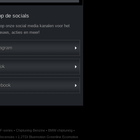
op de socials
 op onze social media kanalen voor het
ieuws, acties en meer!
tagram
Tok
ebook
F-series
•
Chiptuning Benzine
•
BMW chiptuning
•
Recensies
•
1.2TDI Bluemotion Greenline Ecomotive