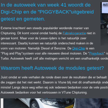
In de autoweek van week 41 woordt de
Digi-Chip en de "PIGGYBACK"uitgebreid
getest en gemeten.
Externe krachten! een steeds populairder wordende manier van
Chiptuning. Dit komt vooral omdat hierbij de
Fabrieksgarantie
niet in
gevaar komt. Maar voor de Lease-rijders is het natuurlijk zeer
interessant. Daarbij kunnen we natuurlijk onderscheid maken in de
vorm van motoren. Namelijk Diesel of Benzine. De
Digi-Chip
is een
"Plug and Play"systeen voor alle nieuwere diesel motoren. De "
Piggyback
" 
Turbo. Autoweek heeft zelf alle metingen verricht om een onafhankelijk oorde
Waarom heeft Autoweek de modules getest?
Juist omdat er vele verhalen de ronde doen over de resultaten die er behaal
die zeggen dat het niet werkt. Daarom is Vtune blij met dit onafhankelijk on
minste! Langs deze weg willen wij ook iedereen bedanken voor de vele positi
Autoweek bedanken voor het vertrouwen in VTune Chiptuning.