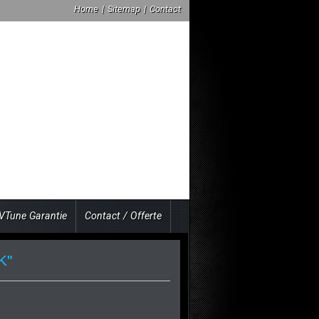
Home
|
Sitemap
|
Contact
VTune Garantie
Contact / Offerte
K"