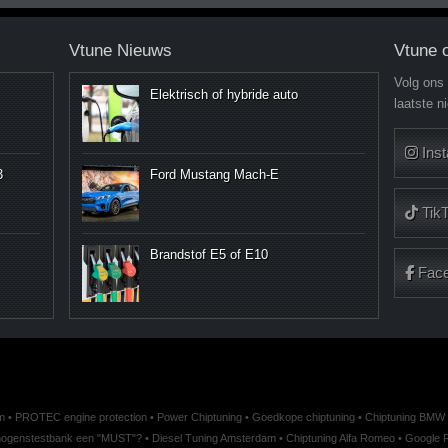
Vtune Nieuws
Vtune 
Volg ons
Elektrisch of hybride auto
laatste n
Ins
3
Ford Mustang Mach-E
Tik
Brandstof E5 of E10
Fac
m
•
PROTEC engine protection
•
Power Chiptuning
•
Goedkope chiptuning
•
Chiptuning BMW 
ogenstestbank een "MUST"?
•
Diesel Tuning Amsterdam
•
Chiptuning Alfa Romeo
•
Google 