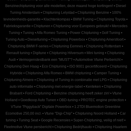
Benzinechiptuning voor alle modellen, deze maand hoge kortingen!
•
Diesel
Tuning Amsterdam
•
Chiptuning Lelystad
•
Chiptuning Benzine
•
100%
tevredenheids-garantie
•
Klachtenkompas
•
BMW Tuning
•
Chiptuning Toyota
•
Fabrieksgarantie
•
Chiptunen
•
Chiptuning voor Europees gebruik!
•
Mercedes
Tuning
•
Tuning
•
Alfa Romeo Tuning
•
Power Chiptuning
•
Golf Tuning
•
Tuning Auto
•
Dieseltuning
•
Chiptuning Powerbox
•
Chiptuning Amersfoort
•
Chiptuning BMW F-series
•
Chiptuning Eemnes
•
Chiptuning Rotterdam
•
Renault tuning
•
Digitune
•
Chiptuning Hilversum
•
Mini tuning
•
Chiptuning
Audi
•
Vermogenstestbank een "MUST"?
•
Automotive Vtune Perbericht
•
Chiptuning Den Haag
•
Eco Chiptuning
•
ISO 9001 gecertificeerd
•
Chiptuning
Hybride
•
Chiptuning Alfa Romeo
•
BMW chiptuning
•
Camper Tuning
•
Chiptuning Almere
•
Chiptuning of Tuning in combinatie met LPG
•
Chiptuning
auto informatie
•
Chiptuning met energie-label
•
Kenteken
•
Chiptuning
Brabant
•
Ford Chiptuning
•
Benzine chiptuning heeft zeker zin!
•
Vtune
Holland
•
Goedkoop Auto Tunen
•
OBD-tuning
•
PROTEC engine protection
•
VTune "Piggyback" Digitale Powerbox
•
1.2TDI Bluemotion Greenline
Ecomotive 250,00 incl.
•
Vtune "Digi-Chip"
•
Chiptuning Noord Holland
•
Car
tuning
•
Tuning Seat
•
Google Recensies
•
Super-Chiptuning, veilig of niet!
•
Fleetmotive Vtune persbericht
•
Chiptuning Bedrijfsauto
•
Chiptuning Haarlem