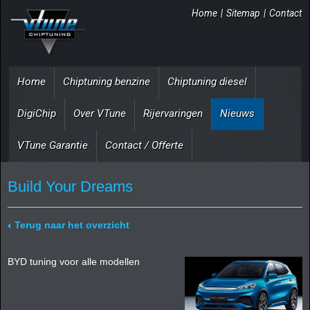
Home
|
Sitemap
|
Contact
Home
Chiptuning benzine
Chiptuning diesel
DigiChip
Over VTune
Rijervaringen
Nieuws
VTune Garantie
Contact / Offerte
Build Your Dreams
Terug naar het overzicht
BYD tuning voor alle modellen