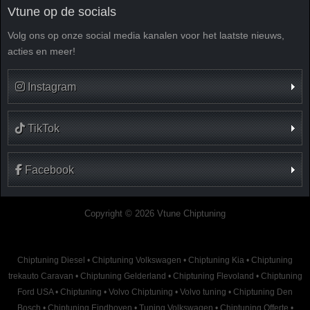
Vtune op de socials
Volg ons op onze social media kanalen voor het laatste nieuws,
acties en meer!
Instagram
TikTok
Facebook
Copyright © 2026 Vtune Chiptuning
Chiptuning Diesel
•
Chiptuning Volkswagen
•
Chiptuning Kia
•
Chiptuning
trekauto Caravan
•
Chiptuning Gelderland
•
Chiptuning Flevoland
•
Chiptuning
Ford USA
•
Chiptuning
•
Volvo Chiptuning
•
Volvo tuning
•
Chiptuning Den
Bosch
•
Chiptuning Eindhoven
•
Tuning Volkswagen
•
Chiptuning Offerte
•