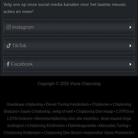
Volg ons op onze social media kanalen voor het laatste nieuws,
acties en meer!
Instagram
TikTok
Facebook
Copyright © 2026 Vtune Chiptuning
Goedkope chiptuning
•
Diesel Tuning Amsterdam
•
Chiptunen
•
Chiptuning
Brabant
•
Super-Chiptuning, veilig of niet!
•
Chiptuning Den Haag
•
1.0TFSI en
1.0TSI motoren
•
Benzinechiptuning voor alle modellen, deze maand hoge
kortingen!
•
Chiptuning Eindhoven
•
Fabrieksgarantie
•
Mercedes Tuning
•
Chiptuning Rotterdam
•
Chiptuning Den Bosch
•
Automotive Vtune Perbericht
•