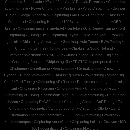
Chiptuning Bedrijfsauto
•
VTune "Piggyback" Digitale Powerbox
•
Chiptuning
auto informatie
•
Power Chiptuning
•
Mini tuning
•
Volvo Chiptuning
•
Camper
Tuning
•
Google Recensies
•
Chiptuning Ford USA
•
Car tuning
•
Chiptuning
Gelderland
•
Chiptuning Haarlem
•
100% tevredenheids-garantie
•
OBD-
tuning
•
Chiptuning met energie-label
•
Kenteken
•
Alfa Romeo Tuning
•
Ford
Chiptuning
•
Tuning Auto
•
Chiptuning Toyota
•
Chiptuning voor Europees
gebruik!
•
Chiptuning Volkswagen
•
Goedkoop Auto Tunen
•
BMW Tuning
•
Chiptuning Eemnes
•
Tuning Seat
•
Chiptuning Noord Holland
•
Vermogenstestbank een "MUST"?
•
Vtune Holland
•
Tuning
•
Digitune
•
Chiptuning Benzine
•
Chiptuning Kia
•
PROTEC engine protection
•
Chiptuning
•
Dieseltuning
•
Passat tuning
•
Renault tuning
•
Chiptuning
Hybride
•
Tuning Volkswagen
•
Chiptuning Diesel
•
Volvo tuning
•
Vtune "Digi-
Chip"
•
Ford Tuning
•
Chiptuning Alfa Romeo
•
Benzine chiptuning heeft zeker
zin!
•
Chiptuning Hilversum
•
Chiptuning Audi
•
Chiptuning Lelystad
•
Chiptuning of Tuning in combinatie met LPG
•
BMW chiptuning
•
Chiptuning
Huizen
•
Chiptuning BMW F-series
•
Chiptuning Almere
•
Golf Tuning
•
Eco
Chiptuning
•
Fleetmotive Vtune persbericht
•
Chiptuning Offerte
•
1.2TDI
Bluemotion Greenline Ecomotive 250,00 incl.
•
Chiptuning Powerbox
•
Klachtenkompas
•
Chiptuning Amersfoort
•
Chiptuning trekauto Caravan
•
ISO
9001 gecertificeerd
•
Chiptuning Flevoland