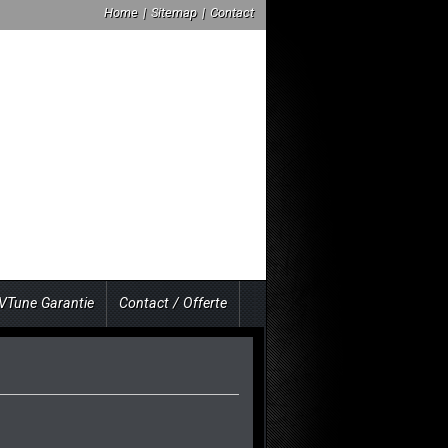
Home
|
Sitemap
|
Contact
VTune Garantie
Contact / Offerte