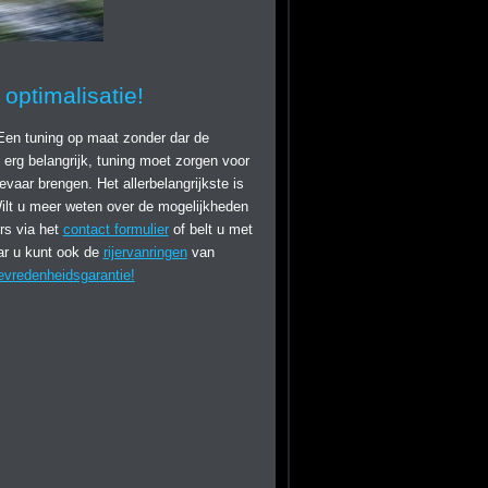
optimalisatie!
Een tuning op maat zonder dar de
erg belangrijk, tuning moet zorgen voor
evaar brengen. Het allerbelangrijkste is
ilt u meer weten over de mogelijkheden
rs via het
contact formulier
of belt u met
ar u kunt ook de
rijervanringen
van
vredenheidsgarantie!