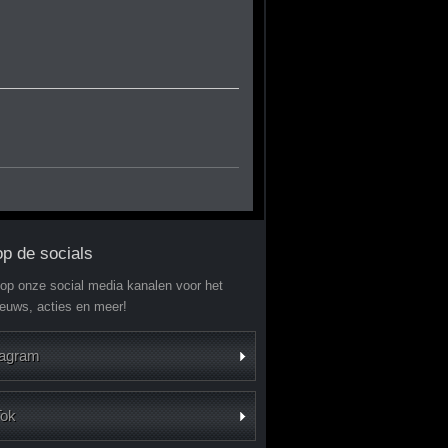
op de socials
 op onze social media kanalen voor het
ieuws, acties en meer!
tagram
Tok