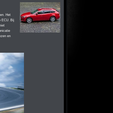
en. Het
 ECU. Bij
iet
nicatie
lezen en