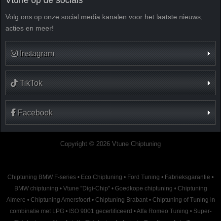
Volg ons op onze social media kanalen voor het laatste nieuws,
acties en meer!
Instagram
TikTok
Facebook
Copyright © 2026 Vtune Chiptuning
Chiptuning BMW F-series
•
Eco Chiptuning
•
Ford Tuning
•
Fabrieksgarantie
•
BMW chiptuning
•
Vtune "Digi-Chip"
•
Goedkope chiptuning
•
Chiptuning
Almere
•
Chiptuning Amersfoort
•
Chiptuning Brabant
•
Chiptuning of Tuning in
combinatie met LPG
•
ISO 9001 gecertificeerd
•
Alfa Romeo Tuning
•
Super-