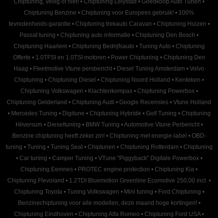
Chiptuning, veilig of niet!
•
Chiptuning Lelystad
•
Goedkoop Auto Tunen
•
Chiptuning Benzine
•
Chiptuning voor Europees gebruik!
•
100%
tevredenheids-garantie
•
Chiptuning trekauto Caravan
•
Chiptuning Huizen
•
Passat tuning
•
Chiptuning auto informatie
•
Chiptuning Den Bosch
•
Chiptuning Haarlem
•
Chiptuning Bedrijfsauto
•
Tuning Auto
•
Chiptuning
Offerte
•
1.0TFSI en 1.0TSI motoren
•
Power Chiptuning
•
Chiptuning Den
Haag
•
Fleetmotive Vtune persbericht
•
Diesel Tuning Amsterdam
•
Volvo
Chiptuning
•
Chiptuning Diesel
•
Chiptuning Noord Holland
•
Kenteken
•
Chiptuning Volkswagen
•
Klachtenkompas
•
Chiptuning Powerbox
•
Chiptuning Gelderland
•
Chiptuning Audi
•
Google Recensies
•
Vtune Holland
•
Mercedes Tuning
•
Digitune
•
Chiptuning Hybride
•
Golf Tuning
•
Chiptuning
Hilversum
•
Dieseltuning
•
BMW Tuning
•
Automotive Vtune Perbericht
•
Benzine chiptuning heeft zeker zin!
•
Chiptuning met energie-label
•
OBD-
tuning
•
Tuning
•
Tuning Seat
•
Chiptunen
•
Chiptuning Rotterdam
•
Chiptuning
•
Car tuning
•
Camper Tuning
•
VTune "Piggyback" Digitale Powerbox
•
Chiptuning Eemnes
•
PROTEC engine protection
•
Chiptuning Kia
•
Chiptuning Flevoland
•
1.2TDI Bluemotion Greenline Ecomotive 250,00 incl.
•
Chiptuning Toyota
•
Tuning Volkswagen
•
Mini tuning
•
Ford Chiptuning
•
Benzinechiptuning voor alle modellen, deze maand hoge kortingen!
•
Chiptuning Eindhoven
•
Chiptuning Alfa Romeo
•
Chiptuning Ford USA
•