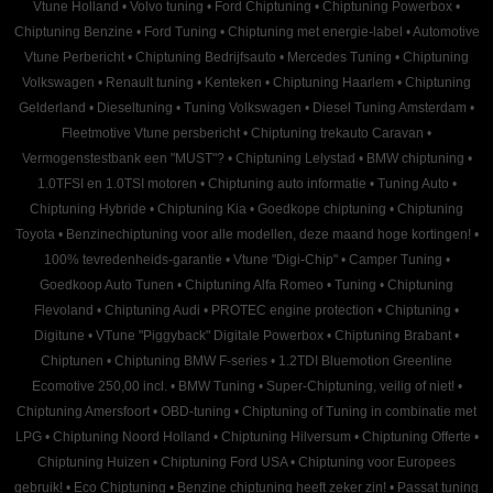
Vtune Holland
•
Volvo tuning
•
Ford Chiptuning
•
Chiptuning Powerbox
•
Chiptuning Benzine
•
Ford Tuning
•
Chiptuning met energie-label
•
Automotive
Vtune Perbericht
•
Chiptuning Bedrijfsauto
•
Mercedes Tuning
•
Chiptuning
Volkswagen
•
Renault tuning
•
Kenteken
•
Chiptuning Haarlem
•
Chiptuning
Gelderland
•
Dieseltuning
•
Tuning Volkswagen
•
Diesel Tuning Amsterdam
•
Fleetmotive Vtune persbericht
•
Chiptuning trekauto Caravan
•
Vermogenstestbank een "MUST"?
•
Chiptuning Lelystad
•
BMW chiptuning
•
1.0TFSI en 1.0TSI motoren
•
Chiptuning auto informatie
•
Tuning Auto
•
Chiptuning Hybride
•
Chiptuning Kia
•
Goedkope chiptuning
•
Chiptuning
Toyota
•
Benzinechiptuning voor alle modellen, deze maand hoge kortingen!
•
100% tevredenheids-garantie
•
Vtune "Digi-Chip"
•
Camper Tuning
•
Goedkoop Auto Tunen
•
Chiptuning Alfa Romeo
•
Tuning
•
Chiptuning
Flevoland
•
Chiptuning Audi
•
PROTEC engine protection
•
Chiptuning
•
Digitune
•
VTune "Piggyback" Digitale Powerbox
•
Chiptuning Brabant
•
Chiptunen
•
Chiptuning BMW F-series
•
1.2TDI Bluemotion Greenline
Ecomotive 250,00 incl.
•
BMW Tuning
•
Super-Chiptuning, veilig of niet!
•
Chiptuning Amersfoort
•
OBD-tuning
•
Chiptuning of Tuning in combinatie met
LPG
•
Chiptuning Noord Holland
•
Chiptuning Hilversum
•
Chiptuning Offerte
•
Chiptuning Huizen
•
Chiptuning Ford USA
•
Chiptuning voor Europees
gebruik!
•
Eco Chiptuning
•
Benzine chiptuning heeft zeker zin!
•
Passat tuning