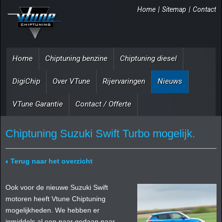
Home
|
Sitemap
|
Contact
Home
Chiptuning benzine
Chiptuning diesel
DigiChip
Over VTune
Rijervaringen
Nieuws
VTune Garantie
Contact / Offerte
Chiptuning Suzuki Swift Turbo mogelijk.
Terug naar het overzicht
Ook voor de nieuwe Suzuki Swift
motoren heeft Vtune Chiptuning
mogelijkheden. We hebben er
inmiddels al een paar gedaan naar