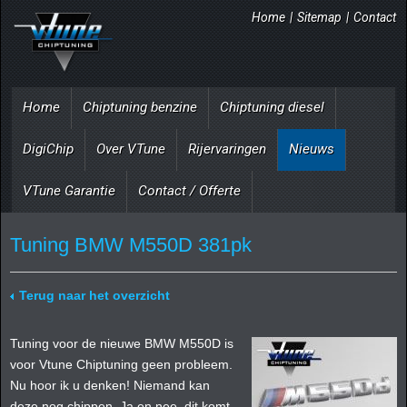
Home
|
Sitemap
|
Contact
Home
Chiptuning benzine
Chiptuning diesel
DigiChip
Over VTune
Rijervaringen
Nieuws
VTune Garantie
Contact / Offerte
Tuning BMW M550D 381pk
Terug naar het overzicht
Tuning voor de nieuwe BMW M550D is
voor Vtune Chiptuning geen probleem.
Nu hoor ik u denken! Niemand kan
deze nog chippen. Ja en nee, dit komt