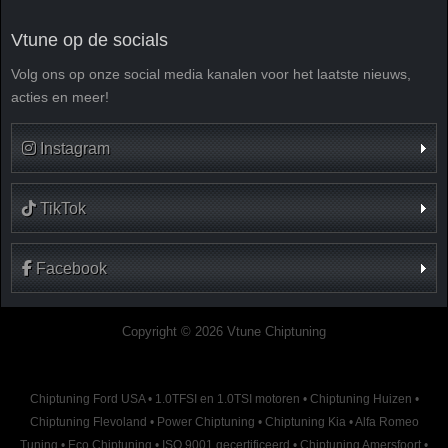
Vtune op de socials
Volg ons op onze social media kanalen voor het laatste nieuws,
acties en meer!
Instagram
TikTok
Facebook
Copyright © 2026 Vtune Chiptuning
Chiptuning Ford USA
•
1.0TFSI en 1.0TSI motoren
•
Chiptuning Huizen
•
Chiptuning Flevoland
•
Power Chiptuning
•
Chiptuning Kia
•
Alfa Romeo
Tuning
•
Eco Chiptuning
•
ISO 9001 gecertificeerd
•
Chiptuning Amersfoort
•