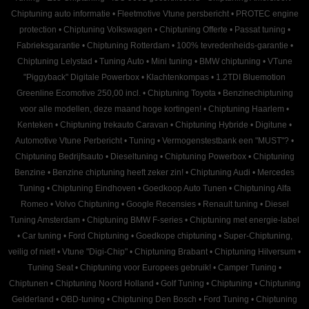
Chiptuning auto informatie
•
Fleetmotive Vtune persbericht
•
PROTEC engine
protection
•
Chiptuning Volkswagen
•
Chiptuning Offerte
•
Passat tuning
•
Fabrieksgarantie
•
Chiptuning Rotterdam
•
100% tevredenheids-garantie
•
Chiptuning Lelystad
•
Tuning Auto
•
Mini tuning
•
BMW chiptuning
•
VTune
"Piggyback" Digitale Powerbox
•
Klachtenkompas
•
1.2TDI Bluemotion
Greenline Ecomotive 250,00 incl.
•
Chiptuning Toyota
•
Benzinechiptuning
voor alle modellen, deze maand hoge kortingen!
•
Chiptuning Haarlem
•
Kenteken
•
Chiptuning trekauto Caravan
•
Chiptuning Hybride
•
Digitune
•
Automotive Vtune Perbericht
•
Tuning
•
Vermogenstestbank een "MUST"?
•
Chiptuning Bedrijfsauto
•
Dieseltuning
•
Chiptuning Powerbox
•
Chiptuning
Benzine
•
Benzine chiptuning heeft zeker zin!
•
Chiptuning Audi
•
Mercedes
Tuning
•
Chiptuning Eindhoven
•
Goedkoop Auto Tunen
•
Chiptuning Alfa
Romeo
•
Volvo Chiptuning
•
Google Recensies
•
Renault tuning
•
Diesel
Tuning Amsterdam
•
Chiptuning BMW F-series
•
Chiptuning met energie-label
•
Car tuning
•
Ford Chiptuning
•
Goedkope chiptuning
•
Super-Chiptuning,
veilig of niet!
•
Vtune "Digi-Chip"
•
Chiptuning Brabant
•
Chiptuning Hilversum
•
Tuning Seat
•
Chiptuning voor Europees gebruik!
•
Camper Tuning
•
Chiptunen
•
Chiptuning Noord Holland
•
Golf Tuning
•
Chiptuning
•
Chiptuning
Gelderland
•
OBD-tuning
•
Chiptuning Den Bosch
•
Ford Tuning
•
Chiptuning