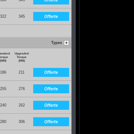
Offerte
322
345
Types
andard
Upgraded
orque
Torque
(NM)
(NM)
Offerte
186
211
Offerte
255
276
Offerte
240
262
Offerte
280
306