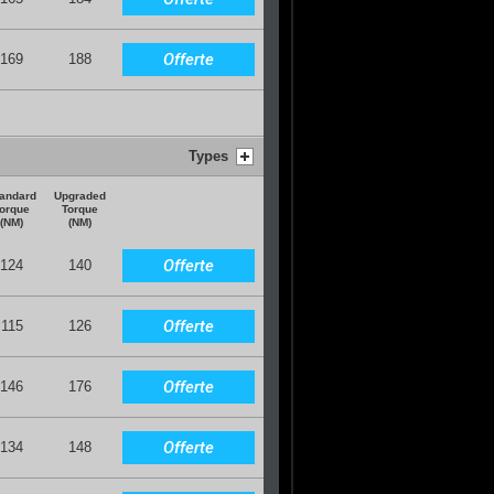
Offerte
169
188
Types
andard
Upgraded
orque
Torque
(NM)
(NM)
Offerte
124
140
Offerte
115
126
Offerte
146
176
Offerte
134
148