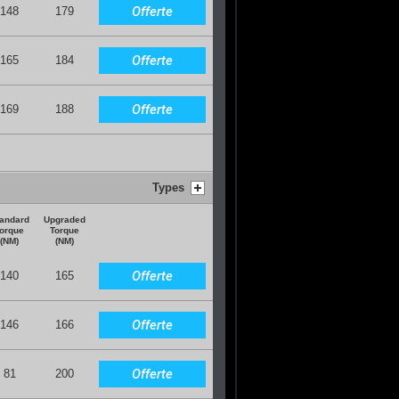
Offerte
148
179
Offerte
165
184
Offerte
169
188
Types
andard
Upgraded
orque
Torque
(NM)
(NM)
Offerte
140
165
Offerte
146
166
Offerte
81
200