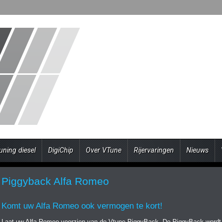
uning diesel
DigiChip
Over VTune
Rijervaringen
Nieuws
Piggyback Alfa Romeo
Komt uw Alfa Romeo ook vermogen te kort!
Laat uw Alfa Romeo voorzien van de Vtune PiggyBack. De PiggyBack wordt