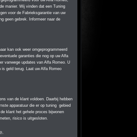
de manier. Wij vinden dat een Tuning
lgen voor de Fabrieksgarantie van uw
ing geen gebrek. Informeer naar de
maar kan ook weer omgeprogrammeerd
ventuele garanties die nog op uw Alfa
ler vanwege updates van Alfa Romeo. U
 is geld terug. Laat uw Alfa Romeo
ens van de klant voldoen. Daarbij hebben
nste apparatuur die er op tuning gebied
 de klant het gehele proces bijwonen
eten, risico is uitgesloten.
e.