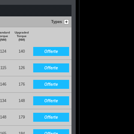
Types
andard
Upgraded
orque
Torque
(NM)
(NM)
Offerte
124
140
Offerte
115
126
Offerte
146
176
Offerte
134
148
Offerte
148
179
Offerte
165
184