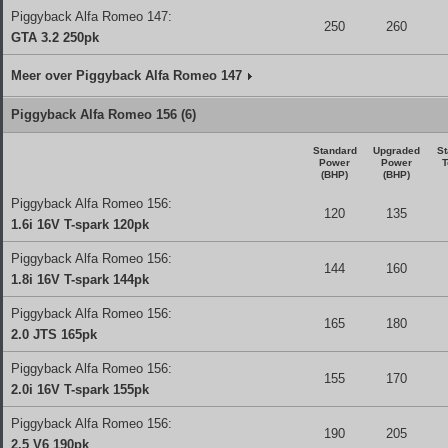
Piggyback Alfa Romeo 147:
250
260
GTA 3.2 250pk
Meer over Piggyback Alfa Romeo 147
Piggyback Alfa Romeo 156 (6)
Standard
Upgraded
St
Power
Power
T
(BHP)
(BHP)
Piggyback Alfa Romeo 156:
120
135
1.6i 16V T-spark 120pk
Piggyback Alfa Romeo 156:
144
160
1.8i 16V T-spark 144pk
Piggyback Alfa Romeo 156:
165
180
2.0 JTS 165pk
Piggyback Alfa Romeo 156:
155
170
2.0i 16V T-spark 155pk
Piggyback Alfa Romeo 156:
190
205
2.5 V6 190pk