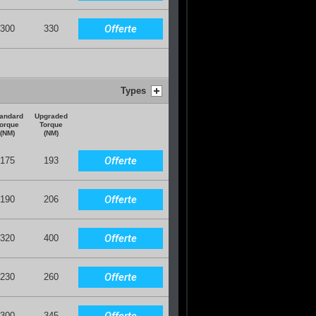
Offerte
300
330
Types
andard
Upgraded
orque
Torque
(NM)
(NM)
Offerte
175
193
Offerte
190
206
Offerte
320
400
Offerte
230
260
Offerte
300
345