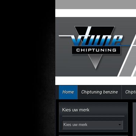
Home
Chiptuning benzine
Chipt
Kies uw merk