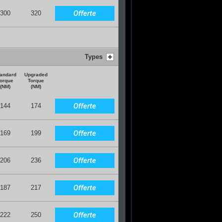
Offerte
300
320
Types
andard
Upgraded
orque
Torque
(NM)
(NM)
Offerte
144
174
Offerte
169
199
Offerte
206
236
Offerte
187
217
Offerte
222
250