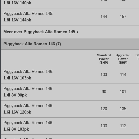
1.8i 16V 140pk
Piggyback Alfa Romeo 145:
144
157
1.8i 16V 144pk
Meer over Piggyback Alfa Romeo 145
Piggyback Alfa Romeo 146 (7)
Standard
Upgraded
St
Power
Power
T
(BHP)
(BHP)
Piggyback Alfa Romeo 146:
103
114
1.4i 16V 103pk
Piggyback Alfa Romeo 146:
90
101
1.4i 8V 90pk
Piggyback Alfa Romeo 146:
120
135
1.6i 16V 120pk
Piggyback Alfa Romeo 146:
103
112
1.6i 8V 103pk