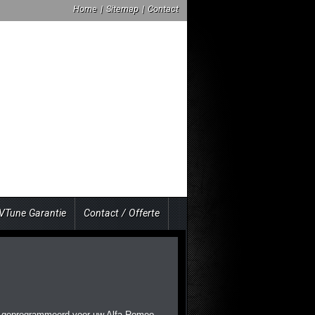
Home
|
Sitemap
|
Contact
VTune Garantie
Contact / Offerte
 geprogrammeerd voor uw Alfa Romeo,