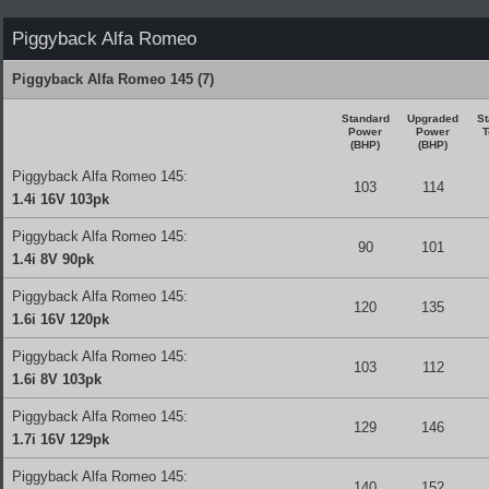
Piggyback Alfa Romeo
Piggyback Alfa Romeo 145 (7)
Standard
Upgraded
St
Power
Power
T
(BHP)
(BHP)
Piggyback Alfa Romeo 145:
103
114
1.4i 16V 103pk
Piggyback Alfa Romeo 145:
90
101
1.4i 8V 90pk
Piggyback Alfa Romeo 145:
120
135
1.6i 16V 120pk
Piggyback Alfa Romeo 145:
103
112
1.6i 8V 103pk
Piggyback Alfa Romeo 145:
129
146
1.7i 16V 129pk
Piggyback Alfa Romeo 145:
140
152