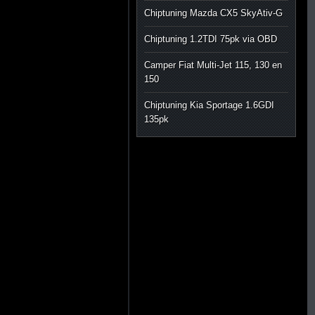
Chiptuning Mazda CX5 SkyAtiv-G
Chiptuning 1.2TDI 75pk via OBD
Camper Fiat Multi-Jet 115, 130 en
150
Chiptuning Kia Sportage 1.6GDI
135pk