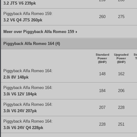
3.2 JTS V6 239pk
Piggyback Alfa Romeo 159:
260
275
3.2 V6 Q4 JTS 260pk
Meer over Piggyback Alfa Romeo 159
Piggyback Alfa Romeo 164 (4)
Standard
Upgraded
St
Power
Power
T
(BHP)
(BHP)
Piggyback Alfa Romeo 164:
148
162
2.0i 8V 148pk
Piggyback Alfa Romeo 164:
184
206
3.0i V6 12V 184pk
Piggyback Alfa Romeo 164:
207
228
3.0i V6 24V 207pk
Piggyback Alfa Romeo 164:
228
251
3.0i V6 24V Q4 228pk