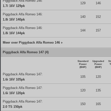
Piggyback Alfa Romeo 146:
129
146
1.7i 16V 129pk
Piggyback Alfa Romeo 146:
140
152
1.8i 16V 140pk
Piggyback Alfa Romeo 146:
144
157
1.8i 16V 144pk
Meer over Piggyback Alfa Romeo 146
Piggyback Alfa Romeo 147 (4)
Standard
Upgraded
St
Power
Power
T
(BHP)
(BHP)
Piggyback Alfa Romeo 147:
105
120
1.6i 16V 105pk
Piggyback Alfa Romeo 147:
120
135
1.6i 16V 120pk
Piggyback Alfa Romeo 147:
150
165
2.0 TS 150pk