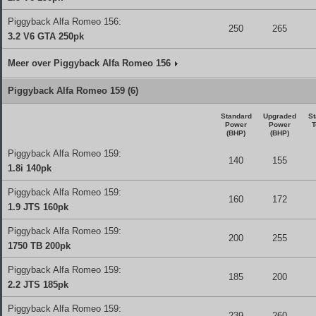
Piggyback Alfa Romeo 156:
250
265
3.2 V6 GTA 250pk
Meer over Piggyback Alfa Romeo 156
Piggyback Alfa Romeo 159 (6)
Standard
Upgraded
St
Power
Power
T
(BHP)
(BHP)
Piggyback Alfa Romeo 159:
140
155
1.8i 140pk
Piggyback Alfa Romeo 159:
160
172
1.9 JTS 160pk
Piggyback Alfa Romeo 159:
200
255
1750 TB 200pk
Piggyback Alfa Romeo 159:
185
200
2.2 JTS 185pk
Piggyback Alfa Romeo 159:
239
260