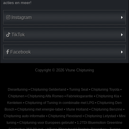
acties en meer!
Instagram
TikTok
Facebook
Copyright © 2026 Vtune Chiptuning
Dieseltuning
•
Chiptuning Gelderland
•
Tuning Seat
•
Chiptuning Toyota
•
Chiptunen
•
Chiptuning Alfa Romeo
•
Fabrieksgarantie
•
Chiptuning Kia
•
Kenteken
•
Chiptuning of Tuning in combinatie met LPG
•
Chiptuning Den
Bosch
•
Chiptuning met energie-label
•
Vtune Holland
•
Chiptuning Benzine
•
Chiptuning auto informatie
•
Chiptuning Flevoland
•
Chiptuning Lelystad
•
Mini
tuning
•
Chiptuning voor Europees gebruik!
•
1.2TDI Bluemotion Greenline