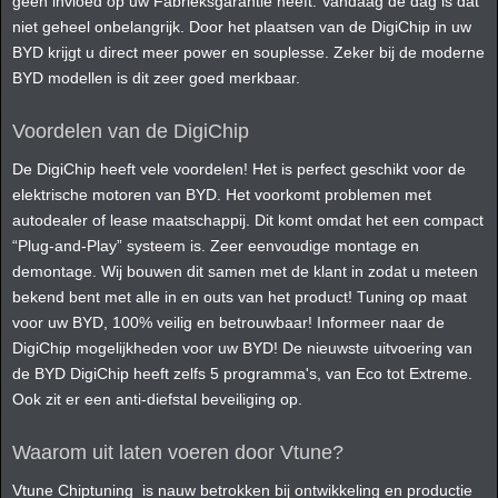
geen invloed op uw Fabrieksgarantie heeft. Vandaag de dag is dat
niet geheel onbelangrijk. Door het plaatsen van de DigiChip in uw
BYD krijgt u direct meer power en souplesse. Zeker bij de moderne
BYD modellen is dit zeer goed merkbaar.
Voordelen van de DigiChip
De DigiChip heeft vele voordelen! Het is perfect geschikt voor de
elektrische motoren van BYD. Het voorkomt problemen met
autodealer of lease maatschappij. Dit komt omdat het een compact
“Plug-and-Play” systeem is. Zeer eenvoudige montage en
demontage. Wij bouwen dit samen met de klant in zodat u meteen
bekend bent met alle in en outs van het product! Tuning op maat
voor uw BYD, 100% veilig en betrouwbaar! Informeer naar de
DigiChip mogelijkheden voor uw BYD! De nieuwste uitvoering van
de BYD DigiChip heeft zelfs 5 programma's, van Eco tot Extreme.
Ook zit er een anti-diefstal beveiliging op.
Waarom uit laten voeren door Vtune?
Vtune Chiptuning is nauw betrokken bij ontwikkeling en productie