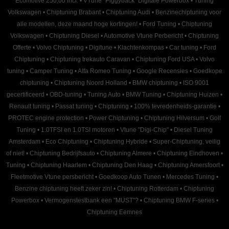
Ecomotive 250,00 incl.
•
VTune "Piggyback" Digitale Powerbox
•
Tuning
Volkswagen
•
Chiptuning Brabant
•
Chiptuning Audi
•
Benzinechiptuning voor
alle modellen, deze maand hoge kortingen!
•
Ford Tuning
•
Chiptuning
Volkswagen
•
Chiptuning Diesel
•
Automotive Vtune Perbericht
•
Chiptuning
Offerte
•
Volvo Chiptuning
•
Digitune
•
Klachtenkompas
•
Car tuning
•
Ford
Chiptuning
•
Chiptuning trekauto Caravan
•
Chiptuning Ford USA
•
Volvo
tuning
•
Camper Tuning
•
Alfa Romeo Tuning
•
Google Recensies
•
Goedkope
chiptuning
•
Chiptuning Noord Holland
•
BMW chiptuning
•
ISO 9001
gecertificeerd
•
OBD-tuning
•
Tuning Auto
•
BMW Tuning
•
Chiptuning Huizen
•
Renault tuning
•
Passat tuning
•
Chiptuning
•
100% tevredenheids-garantie
•
PROTEC engine protection
•
Power Chiptuning
•
Chiptuning Hilversum
•
Golf
Tuning
•
1.0TFSI en 1.0TSI motoren
•
Vtune "Digi-Chip"
•
Diesel Tuning
Amsterdam
•
Eco Chiptuning
•
Chiptuning Hybride
•
Super-Chiptuning, veilig
of niet!
•
Chiptuning Bedrijfsauto
•
Chiptuning Almere
•
Chiptuning Eindhoven
•
Tuning
•
Chiptuning Haarlem
•
Chiptuning Den Haag
•
Chiptuning Amersfoort
•
Fleetmotive Vtune persbericht
•
Goedkoop Auto Tunen
•
Mercedes Tuning
•
Benzine chiptuning heeft zeker zin!
•
Chiptuning Rotterdam
•
Chiptuning
Powerbox
•
Vermogenstestbank een "MUST"?
•
Chiptuning BMW F-series
•
Chiptuning Eemnes