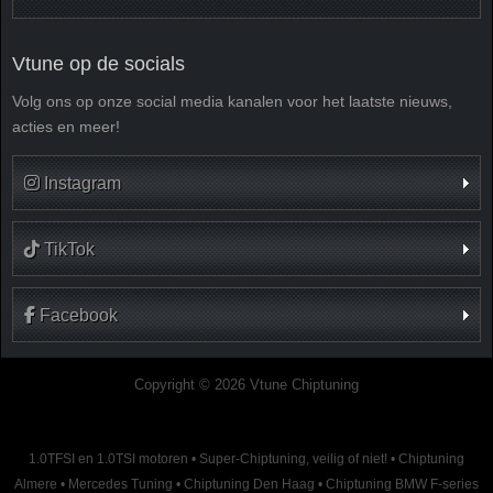
Vtune op de socials
Volg ons op onze social media kanalen voor het laatste nieuws,
acties en meer!
Instagram
TikTok
Facebook
Copyright © 2026 Vtune Chiptuning
1.0TFSI en 1.0TSI motoren
•
Super-Chiptuning, veilig of niet!
•
Chiptuning
Almere
•
Mercedes Tuning
•
Chiptuning Den Haag
•
Chiptuning BMW F-series