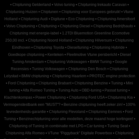
•
Chiptuning Gelderland
•
Volvo tuning
•
Chiptuning trekauto Caravan
•
Chiptuning Huizen
•
Chiptunen
•
Chiptuning voor Europees gebruik!
•
Vtune
Holland
•
Chiptuning Audi
•
Digitune
•
Eco Chiptuning
•
Chiptuning Amersfoort
•
Volvo Chiptuning
•
Chiptuning
•
Chiptuning Diesel
•
Chiptuning Bedrijfsauto
•
Chiptuning met energie-label
•
1.2TDI Bluemotion Greenline Ecomotive
250,00 incl.
•
Chiptuning Noord Holland
•
Chiptuning Hilversum
•
Chiptuning
Eindhoven
•
Chiptuning Toyota
•
Dieseltuning
•
Chiptuning Hybride
•
Goedkope chiptuning
•
Kenteken
•
Fleetmotive Vtune persbericht
•
Diesel
Tuning Amsterdam
•
Chiptuning Volkswagen
•
BMW Tuning
•
Google
Recensies
•
Tuning Volkswagen
•
Chiptuning Den Bosch
•
Chiptuning
Lelystad
•
BMW chiptuning
•
Chiptuning Haarlem
•
PROTEC engine protection
•
Ford Chiptuning
•
Chiptuning Brabant
•
Chiptuning Benzine
•
Tuning
•
Mini
tuning
•
Alfa Romeo Tuning
•
Tuning Auto
•
OBD-tuning
•
Passat tuning
•
Klachtenkompas
•
Power Chiptuning
•
Chiptuning Ford USA
•
Chiptuning Kia
•
Vermogenstestbank een "MUST"?
•
Benzine chiptuning heeft zeker zin!
•
100%
tevredenheids-garantie
•
Chiptuning Flevoland
•
Chiptuning Eemnes
•
Ford
Tuning
•
Benzinechiptuning voor alle modellen, deze maand hoge kortingen!
•
Chiptuning of Tuning in combinatie met LPG
•
Car tuning
•
Tuning Seat
•
Chiptuning Alfa Romeo
•
VTune "Piggyback" Digitale Powerbox
•
Chiptuning