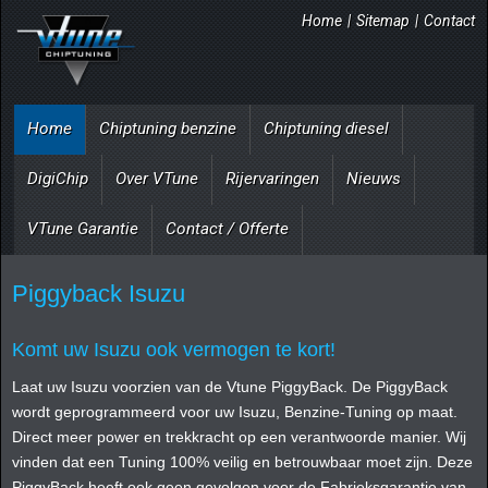
Home
|
Sitemap
|
Contact
Home
Chiptuning benzine
Chiptuning diesel
DigiChip
Over VTune
Rijervaringen
Nieuws
VTune Garantie
Contact / Offerte
Piggyback Isuzu
Komt uw Isuzu ook vermogen te kort!
Laat uw Isuzu voorzien van de Vtune PiggyBack. De PiggyBack
wordt geprogrammeerd voor uw Isuzu, Benzine-Tuning op maat.
Direct meer power en trekkracht op een verantwoorde manier. Wij
vinden dat een Tuning 100% veilig en betrouwbaar moet zijn. Deze
PiggyBack heeft ook geen gevolgen voor de Fabrieksgarantie van