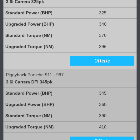
3.6i Carrera 325pk
325
340
370
396
Offerte
Piggyback Porsche 911 - 997:
3.6i Carrera DFI 345pk
345
360
390
410