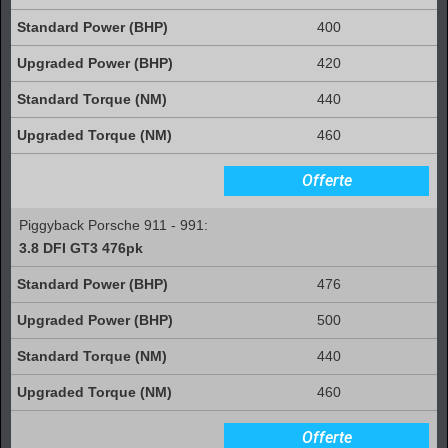
400
420
440
460
Offerte
Piggyback Porsche 911 - 991:
3.8 DFI GT3 476pk
476
500
440
460
Offerte