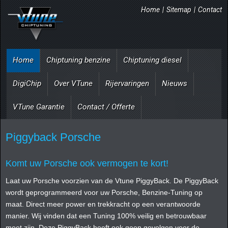
Home
|
Sitemap
|
Contact
Home
Chiptuning benzine
Chiptuning diesel
DigiChip
Over VTune
Rijervaringen
Nieuws
VTune Garantie
Contact / Offerte
Piggyback Porsche
Komt uw Porsche ook vermogen te kort!
Laat uw Porsche voorzien van de Vtune PiggyBack. De PiggyBack
wordt geprogrammeerd voor uw Porsche, Benzine-Tuning op
maat. Direct meer power en trekkracht op een verantwoorde
manier. Wij vinden dat een Tuning 100% veilig en betrouwbaar
moet zijn. Deze PiggyBack heeft ook geen gevolgen voor de