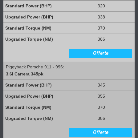
320
338
370
386
Offerte
Piggyback Porsche 911 - 996:
3.6i Carrera 345pk
345
355
370
386
Offerte