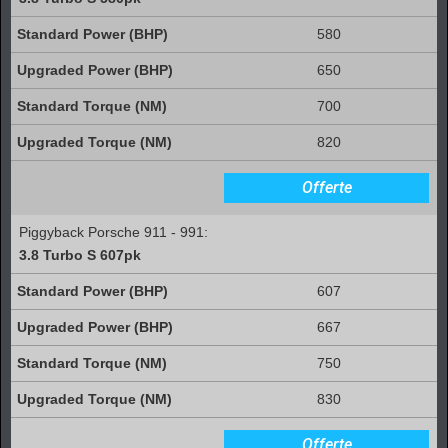
580
650
700
820
Offerte
Piggyback Porsche 911 - 991:
3.8 Turbo S 607pk
607
667
750
830
Offerte