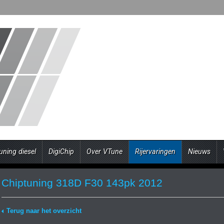
uning diesel
DigiChip
Over VTune
Rijervaringen
Nieuws
Chiptuning 318D F30 143pk 2012
Terug naar het overzicht