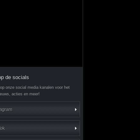
op de socials
 op onze social media kanalen voor het
ieuws, acties en meer!
tagram
Tok