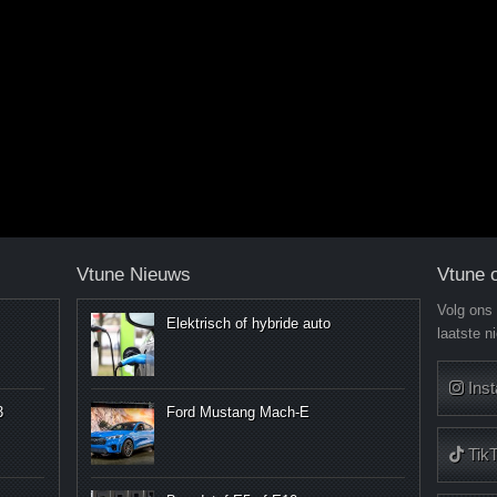
Vtune Nieuws
Vtune 
Volg ons
Elektrisch of hybride auto
laatste n
Ins
3
Ford Mustang Mach-E
Tik