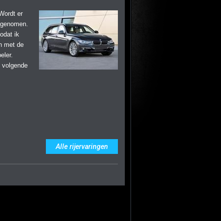
 Wordt er
n genomen.
odat ik
n met de
eler.
e volgende
Alle rijervaringen