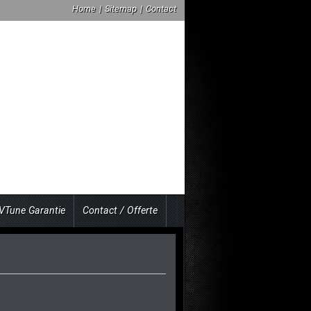
Home
|
Sitemap
|
Contact
VTune Garantie
Contact / Offerte