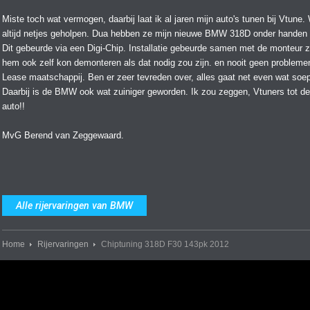
Miste toch wat vermogen, daarbij laat ik al jaren mijn auto's tunen bij Vtune.
altijd netjes geholpen. Dua hebben ze mijn nieuwe BMW 318D onder hande
Dit gebeurde via een Digi-Chip. Installatie gebeurde samen met de monteur z
hem ook zelf kon demonteren als dat nodig zou zijn. en nooit geen probleme
Lease maatschappij. Ben er zeer tevreden over, alles gaat net even wat soep
Daarbij is de BMW ook wat zuiniger geworden. Ik zou zeggen, Vtuners tot d
auto!!
MvG Berend van Zeggewaard.
Alle rijervaringen van BMW
Home
Rijervaringen
Chiptuning 318D F30 143pk 2012