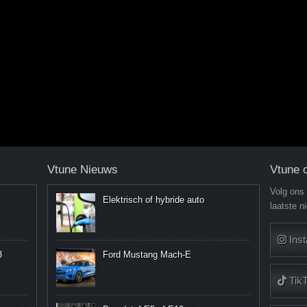
Vtune Nieuws
Vtune 
Volg ons
Elektrisch of hybride auto
laatste n
Ins
3
Ford Mustang Mach-E
Tik