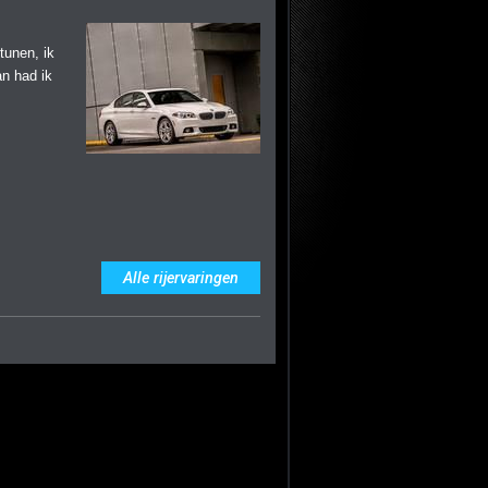
tunen, ik
an had ik
Alle rijervaringen