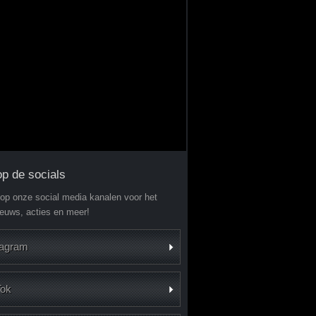
op de socials
 op onze social media kanalen voor het
ieuws, acties en meer!
tagram
Tok