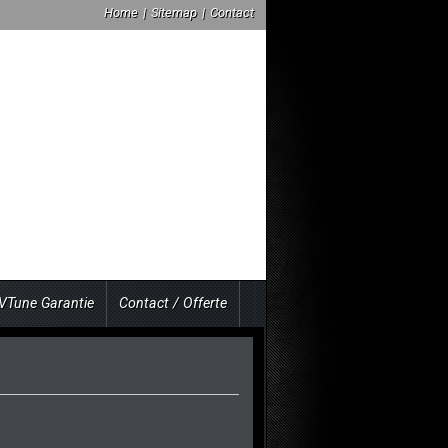
Home
|
Sitemap
|
Contact
VTune Garantie
Contact / Offerte