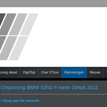
uning diesel
DigiChip
Over VTune
Rijervaringen
Nieuws
Chiptuning BMW 525D F-serie 204pk 2011
Terug naar het overzicht