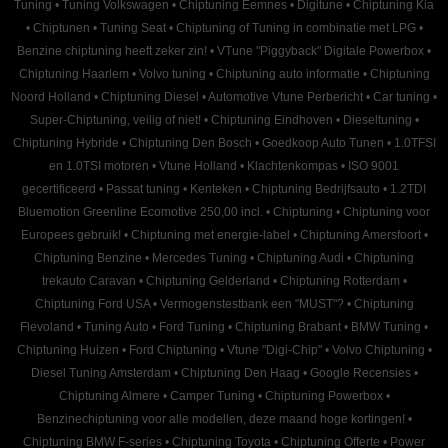
Tuning
•
Tuning Volkswagen
•
Chiptuning Eemnes
•
Digitune
•
Chiptuning Kia
•
Chiptunen
•
Tuning Seat
•
Chiptuning of Tuning in combinatie met LPG
•
Benzine chiptuning heeft zeker zin!
•
VTune "Piggyback" Digitale Powerbox
•
Chiptuning Haarlem
•
Volvo tuning
•
Chiptuning auto informatie
•
Chiptuning
Noord Holland
•
Chiptuning Diesel
•
Automotive Vtune Perbericht
•
Car tuning
•
Super-Chiptuning, veilig of niet!
•
Chiptuning Eindhoven
•
Dieseltuning
•
Chiptuning Hybride
•
Chiptuning Den Bosch
•
Goedkoop Auto Tunen
•
1.0TFSI
en 1.0TSI motoren
•
Vtune Holland
•
Klachtenkompas
•
ISO 9001
gecertificeerd
•
Passat tuning
•
Kenteken
•
Chiptuning Bedrijfsauto
•
1.2TDI
Bluemotion Greenline Ecomotive 250,00 incl.
•
Chiptuning
•
Chiptuning voor
Europees gebruik!
•
Chiptuning met energie-label
•
Chiptuning Amersfoort
•
Chiptuning Benzine
•
Mercedes Tuning
•
Chiptuning Audi
•
Chiptuning
trekauto Caravan
•
Chiptuning Gelderland
•
Chiptuning Rotterdam
•
Chiptuning Ford USA
•
Vermogenstestbank een "MUST"?
•
Chiptuning
Flevoland
•
Tuning Auto
•
Ford Tuning
•
Chiptuning Brabant
•
BMW Tuning
•
Chiptuning Huizen
•
Ford Chiptuning
•
Vtune "Digi-Chip"
•
Volvo Chiptuning
•
Diesel Tuning Amsterdam
•
Chiptuning Den Haag
•
Google Recensies
•
Chiptuning Almere
•
Camper Tuning
•
Chiptuning Powerbox
•
Benzinechiptuning voor alle modellen, deze maand hoge kortingen!
•
Chiptuning BMW F-series
•
Chiptuning Toyota
•
Chiptuning Offerte
•
Power