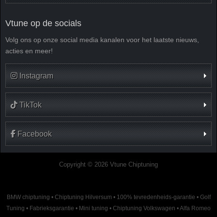
Vtune op de socials
Volg ons op onze social media kanalen voor het laatste nieuws,
acties en meer!
Instagram
TikTok
Facebook
Copyright © 2026 Vtune Chiptuning
BMW chiptuning
•
Chiptuning Hilversum
•
100% tevredenheids-garantie
•
Golf
Tuning
•
Fabrieksgarantie
•
Mini tuning
•
Chiptuning Volkswagen
•
Alfa Romeo